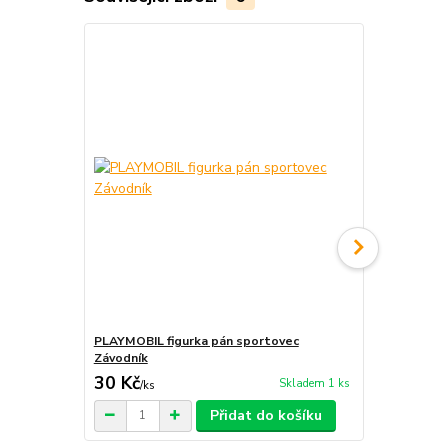
PLAYMOBIL figurka pán sportovec
PLAYMOBIL f
Závodník
Závodník + p
30 Kč
35 Kč
Skladem 1 ks
/
ks
/
ks
Přidat do košíku