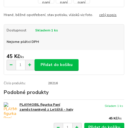
Hrané, běžné opotřebení, stav potisku, vlásků viz foto.
celý popis
Dostupnost
Skladem 1 ks
Nejsme plátci DPH
45 Kč
/
ks
Přidat do košíku
Číslo produktu:
28216
Podobné produkty
PLAYMOBIL figurka Paní
Skladem 1 ks
zaměstnankyně z Letiště - haly
45 Kč
/
ks
Přidat do košíku