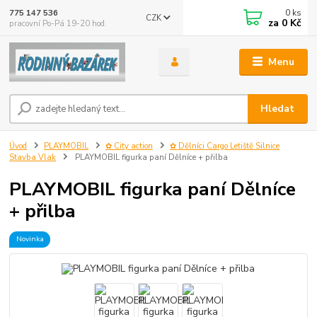
0
ks
775 147 536
CZK
za
0 Kč
pracovní Po-Pá 19-20 hod.
Menu
Hledat
Úvod
PLAYMOBIL
✿ City action
✿ Dělníci Cargo Letiště Silnice
Stavba Vlak
PLAYMOBIL figurka paní Dělníce + přilba
PLAYMOBIL figurka paní Dělníce
+ přilba
Novinka