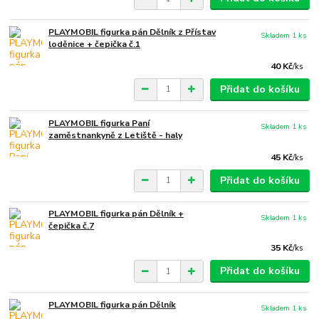
PLAYMOBIL figurka pán Dělník z Přístav
Skladem 1 ks
loděnice + čepička č.1
40 Kč
/
ks
Přidat do košíku
PLAYMOBIL figurka Paní
Skladem 1 ks
zaměstnankyně z Letiště - haly
45 Kč
/
ks
Přidat do košíku
PLAYMOBIL figurka pán Dělník +
Skladem 1 ks
čepička č.7
35 Kč
/
ks
Přidat do košíku
PLAYMOBIL figurka pán Dělník
Skladem 1 ks