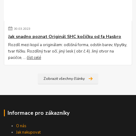
30
.
03
.
2023
Jak snadno poznat Originál SHC kočičku od fa Hasbro
Rozdíl mezi kopií a originálem: odlišná forma, odstín barev, třpytky,
tvar flíčku. Rozdílný tvar očí, jiný lesk ( obr.č.4). Jiný otvor na
pacičce, ...
číst celé
Zobrazit všechny články
Informace pro zákazníky
O nás
Jak nakupovat