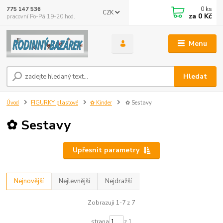
0
ks
775 147 536
CZK
za
0 Kč
pracovní Po-Pá 19-20 hod.
Menu
Hledat
Úvod
FIGURKY plastové
✿ Kinder
✿ Sestavy
✿ Sestavy
Upřesnit parametry
Nejnovější
Nejlevnější
Nejdražší
Zobrazuji 1-7 z 7
strana
z 1