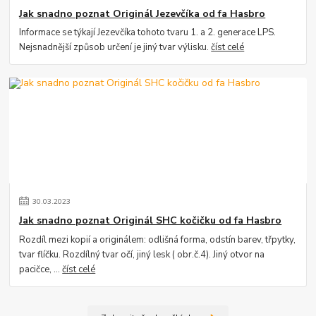
Jak snadno poznat Originál Jezevčíka od fa Hasbro
Informace se týkají Jezevčíka tohoto tvaru 1. a 2. generace LPS.
Nejsnadnější způsob určení je jiný tvar výlisku.
číst celé
30
.
03
.
2023
Jak snadno poznat Originál SHC kočičku od fa Hasbro
Rozdíl mezi kopií a originálem: odlišná forma, odstín barev, třpytky,
tvar flíčku. Rozdílný tvar očí, jiný lesk ( obr.č.4). Jiný otvor na
pacičce, ...
číst celé