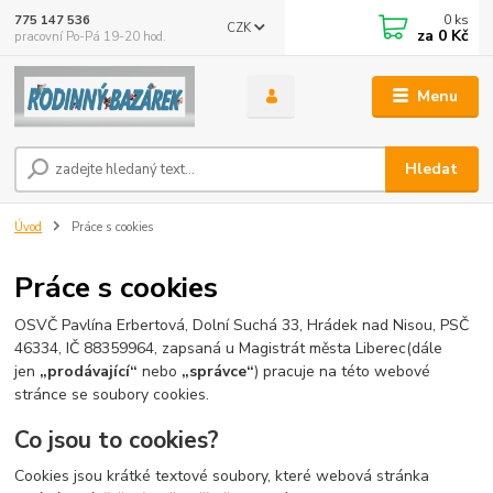
0
ks
775 147 536
CZK
za
0 Kč
pracovní Po-Pá 19-20 hod.
Menu
Hledat
Úvod
Práce s cookies
Práce s cookies
OSVČ Pavlína Erbertová, Dolní Suchá 33, Hrádek nad Nisou, PSČ
46334, IČ 88359964, zapsaná u Magistrát města Liberec(dále
jen
„prodávající“
nebo
„správce“
) pracuje na této webové
stránce se soubory cookies.
Co jsou to cookies?
Cookies jsou krátké textové soubory, které webová stránka