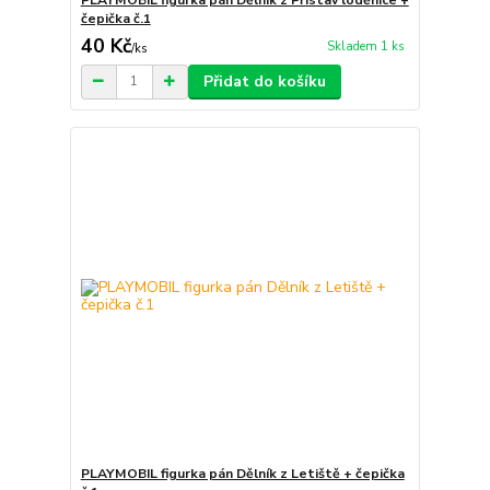
čepička č.1
40 Kč
Skladem 1 ks
/
ks
Přidat do košíku
PLAYMOBIL figurka pán Dělník z Letiště + čepička