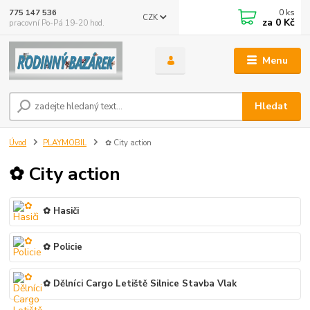
0
ks
775 147 536
CZK
za
0 Kč
pracovní Po-Pá 19-20 hod.
Menu
Hledat
Úvod
PLAYMOBIL
✿ City action
✿ City action
✿ Hasiči
✿ Policie
✿ Dělníci Cargo Letiště Silnice Stavba Vlak