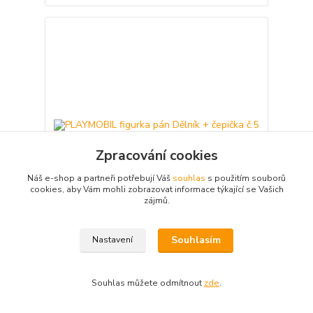
Zpracování cookies
Náš e-shop a partneři potřebují Váš
souhlas
s použitím souborů
cookies, aby Vám mohli zobrazovat informace týkající se Vašich
zájmů.
PLAYMOBIL figurka pán Dělník + čepička č.5
Souhlasím
Nastavení
35 Kč
Skladem 1 ks
/
ks
Přidat do košíku
Souhlas můžete odmítnout
zde
.