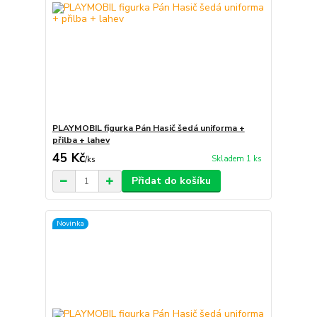
PLAYMOBIL figurka Pán Hasič šedá uniforma +
přilba + lahev
45 Kč
Skladem 1 ks
/
ks
Přidat do košíku
Novinka