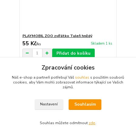
PLAYMOBIL ZOO zvířátko Tuleň hnědý
55 Kč
Skladem 1 ks
/
ks
Přidat do košíku
Zpracování cookies
Náš e-shop a partneři potřebují Váš
souhlas
s použitím souborů
cookies, aby Vám mohli zobrazovat informace týkající se Vašich
zájmů.
Souhlasím
Nastavení
Souhlas můžete odmítnout
zde
.