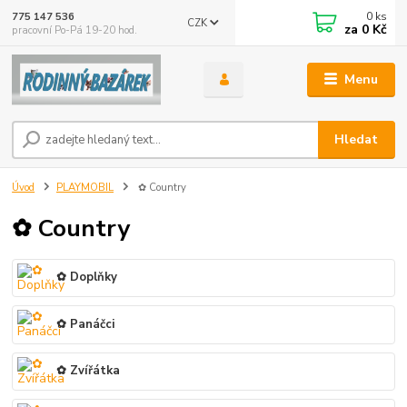
0
ks
775 147 536
CZK
za
0 Kč
pracovní Po-Pá 19-20 hod.
Menu
Hledat
Úvod
PLAYMOBIL
✿ Country
✿ Country
✿ Doplňky
✿ Panáčci
✿ Zvířátka