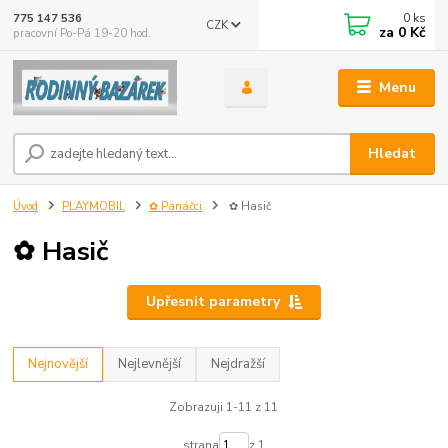
0
ks
775 147 536
CZK
za
0 Kč
pracovní Po-Pá 19-20 hod.
Menu
Hledat
Úvod
PLAYMOBIL
✿ Panáčci
✿ Hasič
✿ Hasič
Upřesnit parametry
Nejnovější
Nejlevnější
Nejdražší
Zobrazuji 1-11 z 11
strana
z 1