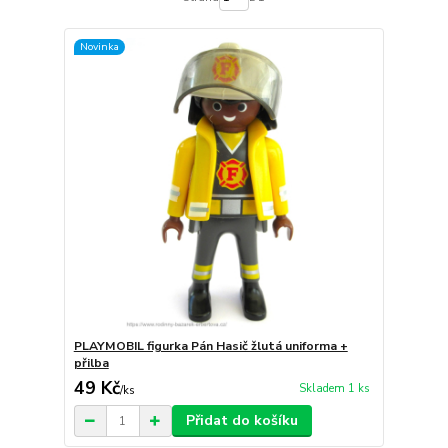
Novinka
PLAYMOBIL figurka Pán Hasič žlutá uniforma +
přilba
49 Kč
Skladem 1 ks
/
ks
Přidat do košíku