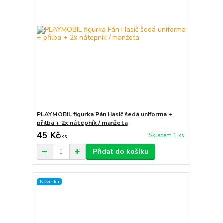
PLAYMOBIL figurka Pán Hasič šedá uniforma +
přilba + 2x nátepník / manžeta
45 Kč
Skladem 1 ks
/
ks
Přidat do košíku
Novinka