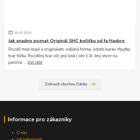
30
.
03
.
2023
Jak snadno poznat Originál SHC kočičku od fa Hasbro
Rozdíl mezi kopií a originálem: odlišná forma, odstín barev, třpytky,
tvar flíčku. Rozdílný tvar očí, jiný lesk ( obr.č.4). Jiný otvor na
pacičce, ...
číst celé
Zobrazit všechny články
Informace pro zákazníky
O nás
Jak nakupovat