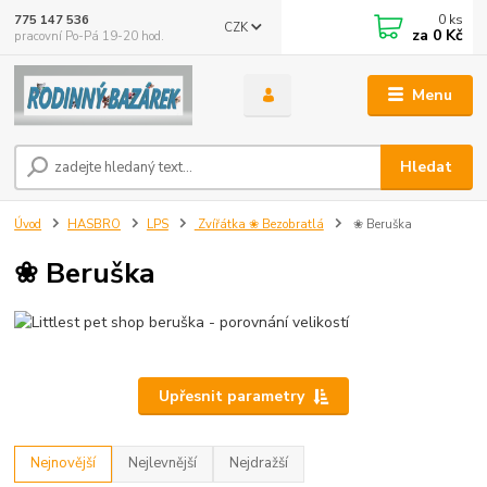
0
ks
775 147 536
CZK
za
0 Kč
pracovní Po-Pá 19-20 hod.
Menu
Hledat
Úvod
HASBRO
LPS
Zvířátka ❀ Bezobratlá
❀ Beruška
❀ Beruška
Upřesnit parametry
Nejnovější
Nejlevnější
Nejdražší