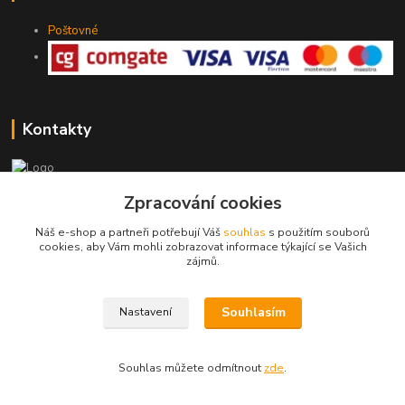
Poštovné
Kontakty
Zpracování cookies
775 147 536
pracovní Po-Pá 19-20 hod.
Náš e-shop a partneři potřebují Váš
souhlas
s použitím souborů
cookies, aby Vám mohli zobrazovat informace týkající se Vašich
rodinny.bazarek@seznam.cz
zájmů.
Souhlasím
Nastavení
Souhlas můžete odmítnout
zde
.
Vytvořeno na
Eshop-rychle.cz