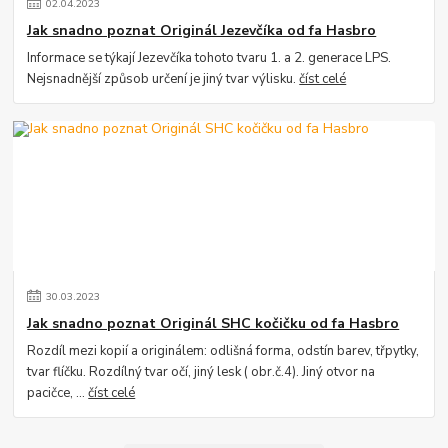
02
.
04
.
2023
Jak snadno poznat Originál Jezevčíka od fa Hasbro
Informace se týkají Jezevčíka tohoto tvaru 1. a 2. generace LPS.
Nejsnadnější způsob určení je jiný tvar výlisku.
číst celé
30
.
03
.
2023
Jak snadno poznat Originál SHC kočičku od fa Hasbro
Rozdíl mezi kopií a originálem: odlišná forma, odstín barev, třpytky,
tvar flíčku. Rozdílný tvar očí, jiný lesk ( obr.č.4). Jiný otvor na
pacičce, ...
číst celé