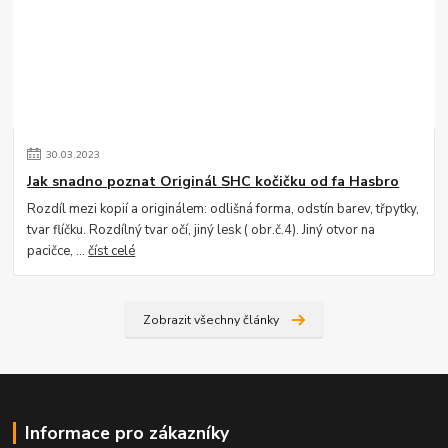
30
.
03
.
2023
Jak snadno poznat Originál SHC kočičku od fa Hasbro
Rozdíl mezi kopií a originálem: odlišná forma, odstín barev, třpytky,
tvar flíčku. Rozdílný tvar očí, jiný lesk ( obr.č.4). Jiný otvor na
pacičce, ...
číst celé
Zobrazit všechny články
Informace pro zákazníky