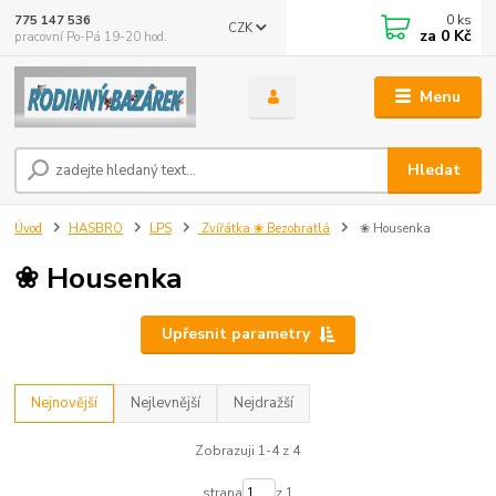
0
ks
775 147 536
CZK
za
0 Kč
pracovní Po-Pá 19-20 hod.
Menu
Hledat
Úvod
HASBRO
LPS
Zvířátka ❀ Bezobratlá
❀ Housenka
❀ Housenka
Upřesnit parametry
Nejnovější
Nejlevnější
Nejdražší
Zobrazuji 1-4 z 4
strana
z 1