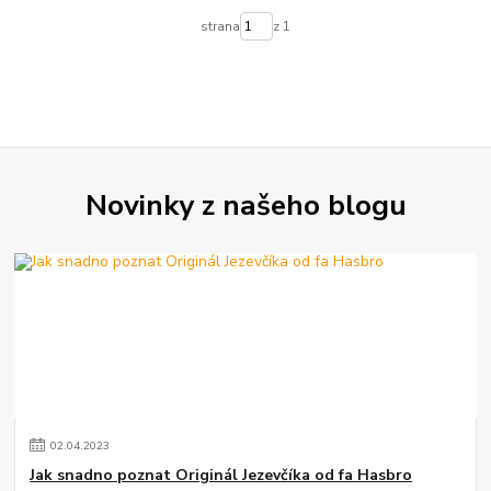
strana
z 1
Novinky z našeho blogu
02
.
04
.
2023
Jak snadno poznat Originál Jezevčíka od fa Hasbro