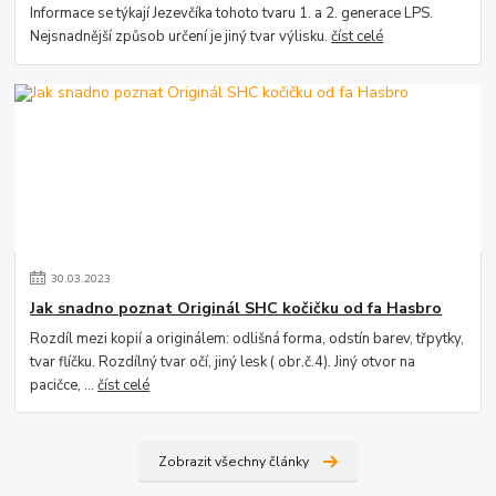
Informace se týkají Jezevčíka tohoto tvaru 1. a 2. generace LPS.
Nejsnadnější způsob určení je jiný tvar výlisku.
číst celé
30
.
03
.
2023
Jak snadno poznat Originál SHC kočičku od fa Hasbro
Rozdíl mezi kopií a originálem: odlišná forma, odstín barev, třpytky,
tvar flíčku. Rozdílný tvar očí, jiný lesk ( obr.č.4). Jiný otvor na
pacičce, ...
číst celé
Zobrazit všechny články