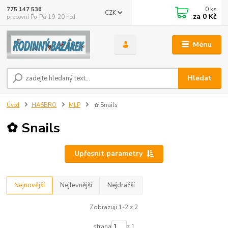
0
ks
775 147 536
CZK
za
0 Kč
pracovní Po-Pá 19-20 hod.
Menu
Hledat
Úvod
HASBRO
MLP
✿ Snails
✿ Snails
Upřesnit parametry
Nejnovější
Nejlevnější
Nejdražší
Zobrazuji 1-2 z 2
strana
z 1