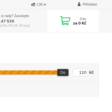
Přihlášení
CZK
 si rady? Zavolejte.
0
ks
147 536
za
0 Kč
ní Po-Pá 19-20 hod.
Do
Kč