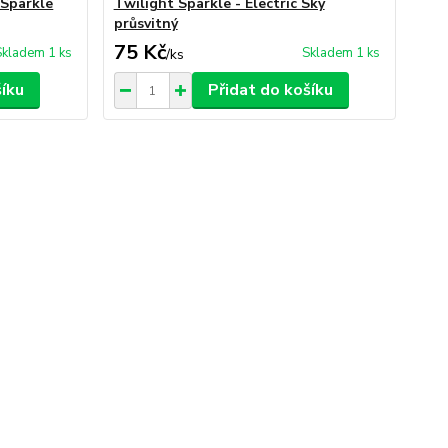
 Sparkle
Twilight Sparkle - Electric Sky
průsvitný
75 Kč
Skladem 1 ks
Skladem 1 ks
/
ks
šíku
Přidat do košíku