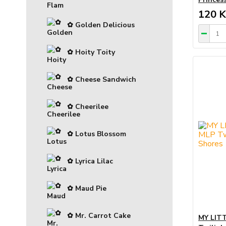
120 K
✿ Golden Delicious
✿ Hoity Toity
✿ Cheese Sandwich
✿ Cheerilee
✿ Lotus Blossom
✿ Lyrica Lilac
✿ Maud Pie
✿ Mr. Carrot Cake
MY LITT