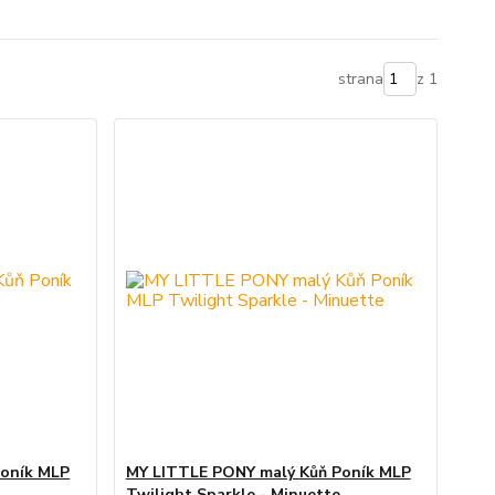
strana
z 1
Poník MLP
MY LITTLE PONY malý Kůň Poník MLP
Twilight Sparkle - Minuette