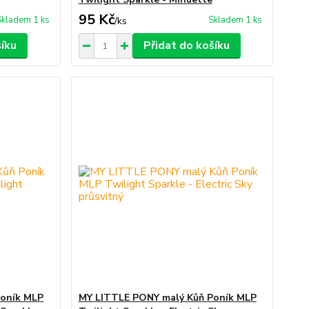
95 Kč
Skladem 1 ks
Skladem 1 ks
/
ks
šíku
Přidat do košíku
Poník MLP
MY LITTLE PONY malý Kůň Poník MLP