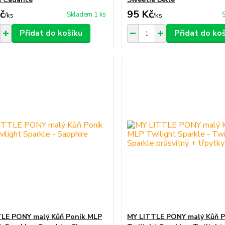
č
95 Kč
Skladem 1 ks
/
ks
/
ks
Přidat do košíku
Přidat do ko
LE PONY malý Kůň Poník MLP
MY LITTLE PONY malý Kůň 