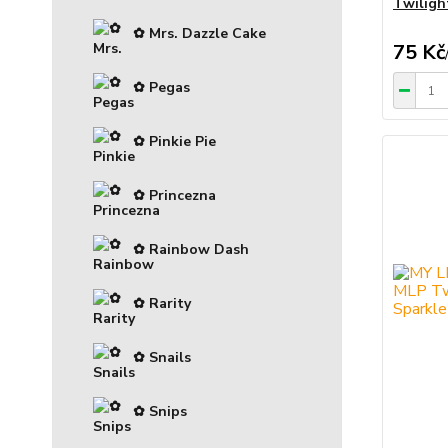
Twiligh
✿ Mrs. Dazzle Cake
75 Kč
✿ Pegas
✿ Pinkie Pie
✿ Princezna
✿ Rainbow Dash
✿ Rarity
✿ Snails
✿ Snips