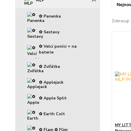
MLP
Nejnov
✿ Panenka
Zobrazuji 
✿ Sestavy
✿ Velcí poníci + na
baterie
✿ Zvířátka
✿ Applejack
✿ Apple Split
✿ Earth Colt
MY LITT
✿ Flam ✿ Flim
Princes