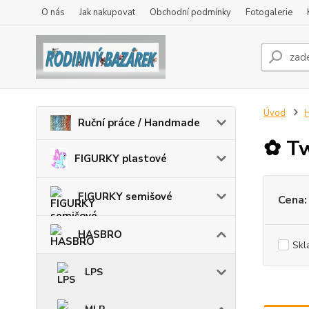
O nás
Jak nakupovat
Obchodní podmínky
Fotogalerie
Úvod
Ruční práce / Handmade
✿ Tw
FIGURKY plastové
FIGURKY semišové
Cena:
HASBRO
Skl
LPS