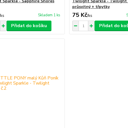
t Sparkle - Sapphire Shores
Twilight Sparkle - Twilight
průsvitný + třpytky
75 Kč
Skladem 1 ks
/
ks
/
ks
Přidat do košíku
Přidat do ko