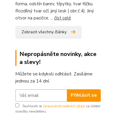
forma, odstín barev, třpytky, tvar flíčku.
Rozdílný tvar očí, jiný lesk ( obr.č.4). Jiný
otvor na pacičce, ...
číst celé
Zobrazit všechny články
Nepropásněte novinky, akce
a slevy!
Můžete se kdykoli odhlásit. Zasíláme
jednou za 14 dní.
Přihlásit se
Souhlasím se
zpracováním osobních údajů
za účelem
rozesílky newsletteru.