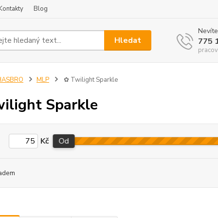
Kontakty
Blog
Nevíte
Hledat
775 
pracov
HASBRO
MLP
✿ Twilight Sparkle
ilight Sparkle
Kč
Od
adem