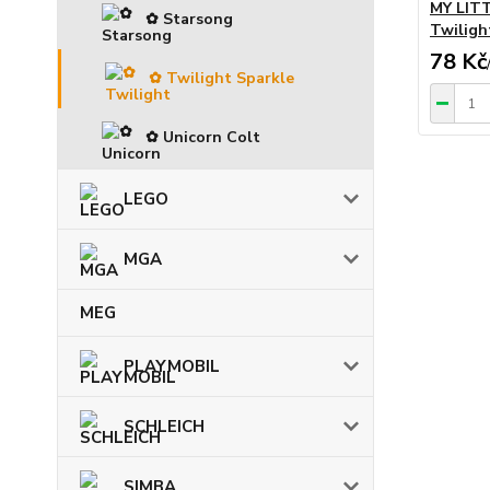
MY LITT
✿ Starsong
Twiligh
78 Kč
✿ Twilight Sparkle
✿ Unicorn Colt
LEGO
MGA
MEG
PLAYMOBIL
SCHLEICH
SIMBA