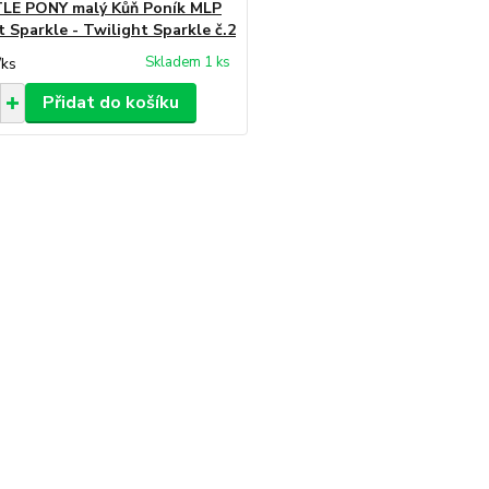
LE PONY malý Kůň Poník MLP
t Sparkle - Twilight Sparkle č.2
Skladem 1 ks
/
ks
Přidat do košíku