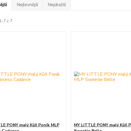
ější
Nejlevnější
Nejdražší
1-7 z 7
LE PONY malý Kůň Poník MLP
MY LITTLE PONY malý Kůň 
s Cadance
Sweetie Belle