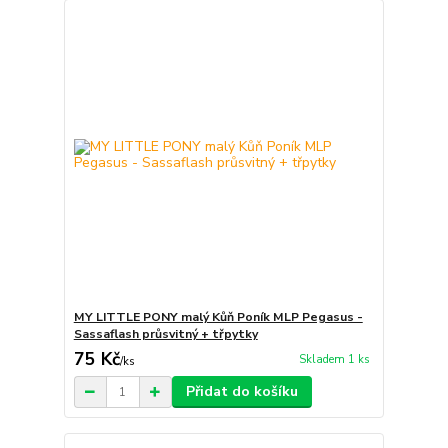
MY LITTLE PONY malý Kůň Poník MLP Pegasus -
Sassaflash průsvitný + třpytky
75 Kč
Skladem 1 ks
/
ks
Přidat do košíku