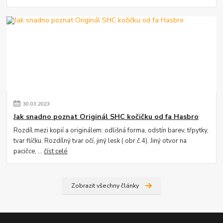
30
.
03
.
2023
Jak snadno poznat Originál SHC kočičku od fa Hasbro
Rozdíl mezi kopií a originálem: odlišná forma, odstín barev, třpytky,
tvar flíčku. Rozdílný tvar očí, jiný lesk ( obr.č.4). Jiný otvor na
pacičce, ...
číst celé
Zobrazit všechny články