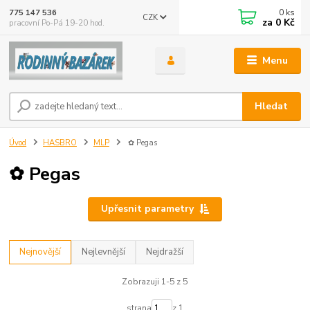
0
ks
775 147 536
CZK
za
0 Kč
pracovní Po-Pá 19-20 hod.
Menu
Hledat
Úvod
HASBRO
MLP
✿ Pegas
✿ Pegas
Upřesnit parametry
Nejnovější
Nejlevnější
Nejdražší
Zobrazuji 1-5 z 5
strana
z 1