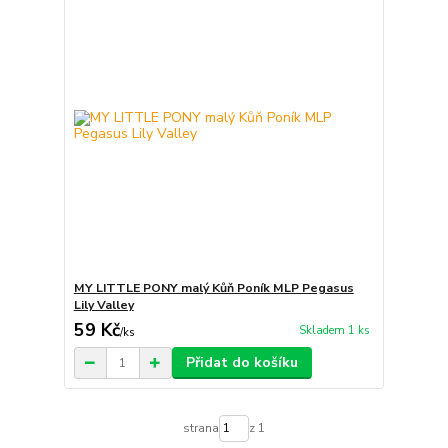
MY LITTLE PONY malý Kůň Poník MLP Pegasus
Lily Valley
59 Kč
Skladem 1 ks
/
ks
Přidat do košíku
strana
z 1