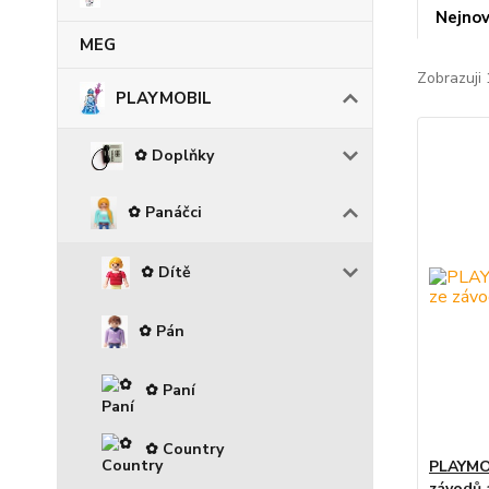
Nejnov
MEG
Zobrazuji 
PLAYMOBIL
✿ Doplňky
✿ Panáčci
✿ Dítě
✿ Pán
✿ Paní
✿ Country
PLAYMOB
závodů 