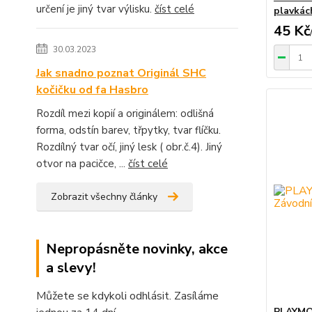
určení je jiný tvar výlisku.
číst celé
plavkác
45 Kč
30.03.2023
Jak snadno poznat Originál SHC
kočičku od fa Hasbro
Rozdíl mezi kopií a originálem: odlišná
forma, odstín barev, třpytky, tvar flíčku.
Rozdílný tvar očí, jiný lesk ( obr.č.4). Jiný
otvor na pacičce, ...
číst celé
Zobrazit všechny články
Nepropásněte novinky, akce
a slevy!
Můžete se kdykoli odhlásit. Zasíláme
PLAYMOB