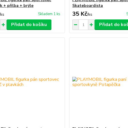
k + přilba + brýle
Skateboardista
35 Kč
Skladem 1 ks
/
ks
/
ks
Přidat do košíku
Přidat do ko