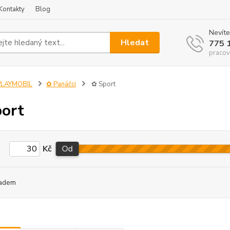
Kontakty
Blog
Nevíte
Hledat
775 
pracov
PLAYMOBIL
✿ Panáčci
✿ Sport
ort
Kč
Od
adem