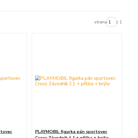
strana
z 1
rtovec
PLAYMOBIL figurka pán sportovec
Cross Závodník č.1 + přilba + brýle