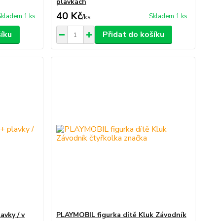
plavkách
40 Kč
Skladem 1 ks
Skladem 1 ks
/
ks
šíku
Přidat do košíku
avky / v
PLAYMOBIL figurka dítě Kluk Závodník