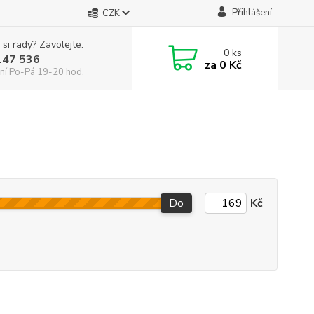
Přihlášení
CZK
 si rady? Zavolejte.
0
ks
147 536
za
0 Kč
ní Po-Pá 19-20 hod.
Do
Kč