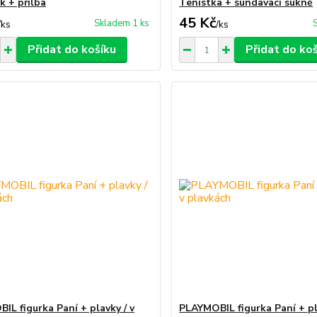
k + přilba
Tenistka + sundavací sukně
45 Kč
Skladem 1 ks
/
ks
/
ks
Přidat do košíku
Přidat do ko
IL figurka Paní + plavky / v
PLAYMOBIL figurka Paní + pl