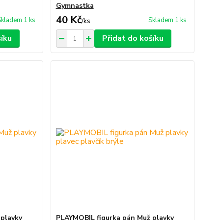
Gymnastka
40 Kč
Skladem 1 ks
Skladem 1 ks
/
ks
šíku
Přidat do košíku
 plavky
PLAYMOBIL figurka pán Muž plavky