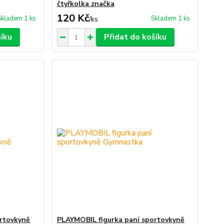
čtyřkolka značka
120 Kč
Skladem 1 ks
Skladem 1 ks
/
ks
šíku
Přidat do košíku
ortovkyně
PLAYMOBIL figurka paní sportovkyně