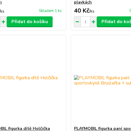
h
plavkách
40 Kč
Skladem 1 ks
/
ks
/
ks
Přidat do košíku
Přidat do ko
IL figurka dítě Holčička
PLAYMOBIL figurka paní sp