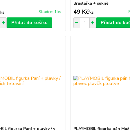
Bruslařka + sukně
49 Kč
Skladem 1 ks
/
ks
/
ks
Přidat do košíku
Přidat do ko
IL figurka Paní + plavky / v
PLAYMOBIL figurka pán Muž