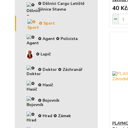
✿ Dělníci Cargo Letiště
40 Kč
Silnice Stavna
✿ Sport
✿ Agent ✿ Policista
✿ Lupič
✿ Doktor ✿ Záchranář
✿ Hasič
✿ Bojovník
✿ Hrad ✿ Zámek
PLAYMOB