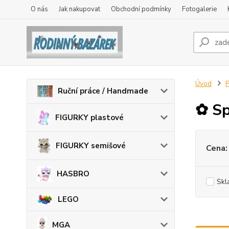
O nás
Jak nakupovat
Obchodní podmínky
Fotogalerie
Úvod
Ruční práce / Handmade
✿ Sp
FIGURKY plastové
FIGURKY semišové
Cena:
HASBRO
Skl
LEGO
MGA