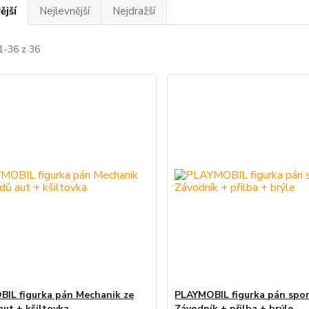
ější
Nejlevnější
Nejdražší
1-36 z 36
IL figurka pán Mechanik ze
PLAYMOBIL figurka pán spo
aut + kšiltovka
Závodník + přilba + brýle