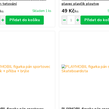
h tetování
plavec plavčík ploutve
49 Kč
Skladem 1 ks
/
ks
/
ks
Přidat do košíku
Přidat do ko
IL figurka pán sportovec
PLAYMOBIL figurka pán spo