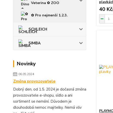
plavkác
Veterina ✿ ZOO
40 Kč
✿ Pro nejmenší 1.2.3.
SCHLEICH
SIMBA
Novinky
06.05.2024
Změna provozovatele
Dobrý den, od 1.5. 2024 je dočasná změna
provozovatele e-shopu, sídlo a ani
sortiment se nemění. Důvodem je
dlouhodobá nemoc majitelky. Nemá vliv
PLAYMOB