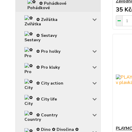
Závodní
✿ Pohádkové
35 Kč
✿ Zvířátka
✿ Sestavy
✿ Pro holky
✿ Pro kluky
✿ City action
✿ City life
✿ Country
PLAYMOB
✿ Dino ✿ Divočina ✿