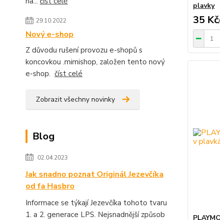
na...
číst celé
plavky
35 Kč
29.10.2022
Nový e-shop
Z důvodu rušení provozu e-shopů s
koncovkou .mimishop, založen tento nový
e-shop.
číst celé
Zobrazit všechny novinky
Blog
02.04.2023
Jak snadno poznat Originál Jezevčíka
od fa Hasbro
Informace se týkají Jezevčíka tohoto tvaru
1. a 2. generace LPS. Nejsnadnější způsob
PLAYMOB