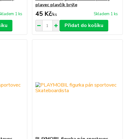
plavec plavčík brýle
45 Kč
Skladem 1 ks
Skladem 1 ks
/
ks
šíku
Přidat do košíku
rtovec
PLAYMOBIL figurka pán sportovec