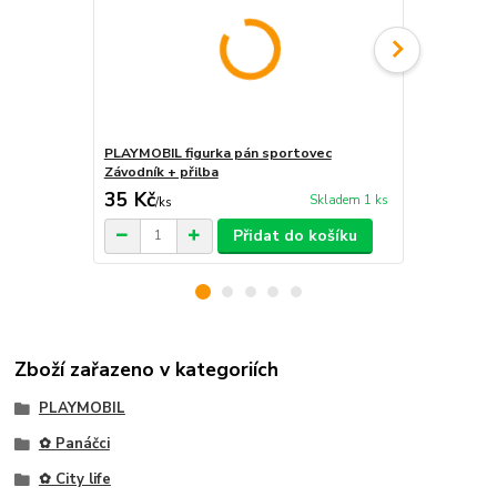
PLAYMOBIL figurka pán sportovec
PLAYMOBIL f
Závodník + přilba
Závodník
35 Kč
35 Kč
Skladem 1 ks
/
ks
/
ks
Přidat do košíku
Zboží zařazeno v kategoriích
PLAYMOBIL
✿ Panáčci
✿ City life