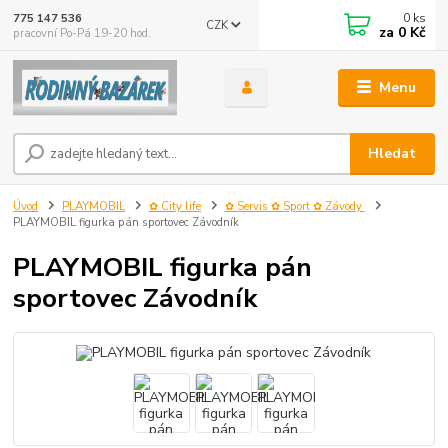
0
ks
775 147 536
CZK
za
0 Kč
pracovní Po-Pá 19-20 hod.
Menu
Hledat
Úvod
PLAYMOBIL
✿ City life
✿ Servis ✿ Sport ✿ Závody
PLAYMOBIL figurka pán sportovec Závodník
PLAYMOBIL figurka pán
sportovec Závodník