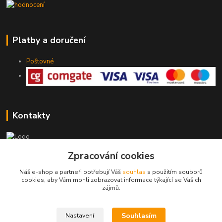
Platby a doručení
Poštovné
Kontakty
Zpracování cookies
775 147 536
pracovní Po-Pá 19-20 hod.
Náš e-shop a partneři potřebují Váš
souhlas
s použitím souborů
cookies, aby Vám mohli zobrazovat informace týkající se Vašich
rodinny.bazarek@seznam.cz
zájmů.
Souhlasím
Nastavení