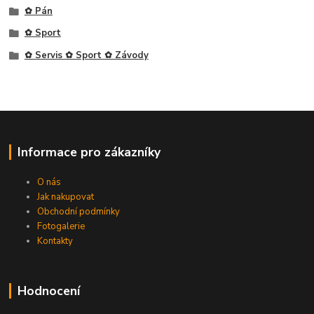
✿ Pán
✿ Sport
✿ Servis ✿ Sport ✿ Závody
Informace pro zákazníky
O nás
Jak nakupovat
Obchodní podmínky
Fotogalerie
Kontakty
Hodnocení