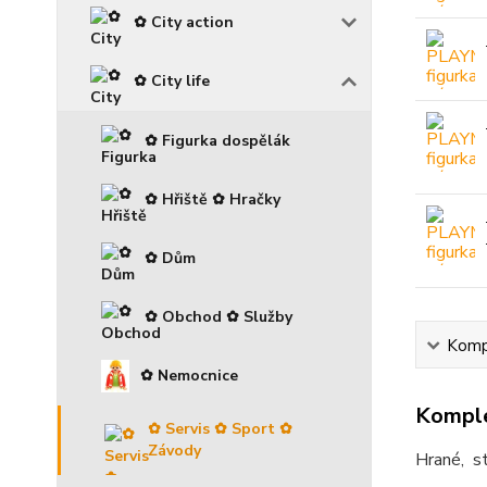
✿ City action
✿ City life
✿ Figurka dospělák
✿ Hřiště ✿ Hračky
✿ Dům
✿ Obchod ✿ Služby
Kompl
✿ Nemocnice
Komple
✿ Servis ✿ Sport ✿
Závody
Hrané, st