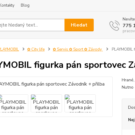
Kontakty
Blog
Nevíte
Hledat
775 
pracov
PLAYMOBIL
✿ City life
✿ Servis ✿ Sport ✿ Závody
PLAYMOBIL fi
MOBIL figurka pán sportovec Zá
Hrané,
Nutno
Dos
Nej