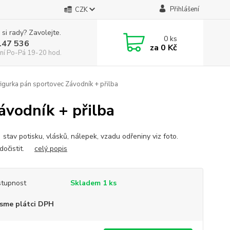
Přihlášení
CZK
 si rady? Zavolejte.
0
ks
147 536
za
0 Kč
ní Po-Pá 19-20 hod.
gurka pán sportovec Závodník + přilba
vodník + přilba
 stav potisku, vlásků, nálepek, vzadu odřeniny viz foto.
 dočistit.
celý popis
tupnost
Skladem 1 ks
sme plátci DPH