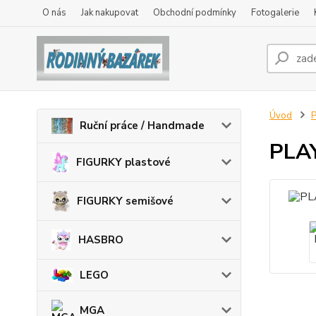
O nás
Jak nakupovat
Obchodní podmínky
Fotogalerie
Úvod
Ruční práce / Handmade
PLAY
FIGURKY plastové
FIGURKY semišové
HASBRO
LEGO
MGA