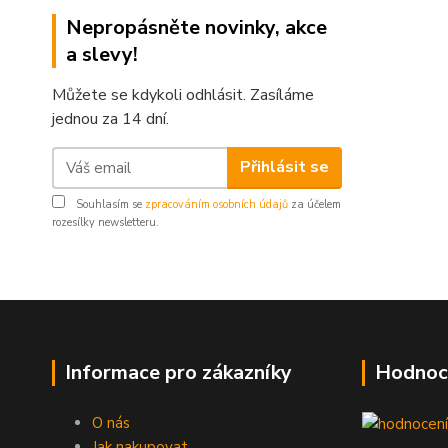
Nepropásněte novinky, akce
a slevy!
Můžete se kdykoli odhlásit. Zasíláme
jednou za 14 dní.
Přihlásit se
Souhlasím se
zpracováním osobních údajů
za účelem
rozesílky newsletteru.
Informace pro zákazníky
Hodnoc
O nás
Jak nakupovat