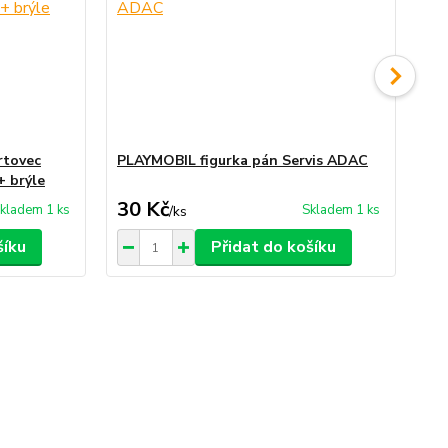
rtovec
PLAYMOBIL figurka pán Servis ADAC
PL
+ brýle
zá
30 Kč
35
kladem 1 ks
Skladem 1 ks
/
ks
šíku
Přidat do košíku