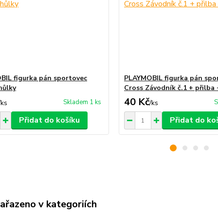
IL figurka pán sportovec
PLAYMOBIL figurka pán spo
hůlky
Cross Závodník č.1 + přilba 
40 Kč
Skladem 1 ks
S
/
ks
/
ks
Přidat do košíku
Přidat do ko
zařazeno v kategoriích