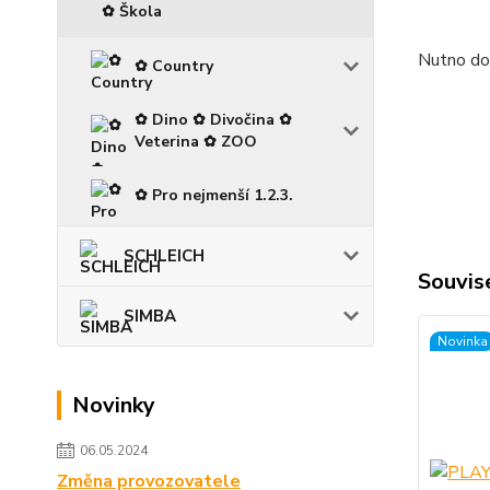
✿ Škola
Nutno doč
✿ Country
✿ Dino ✿ Divočina ✿
Veterina ✿ ZOO
✿ Pro nejmenší 1.2.3.
SCHLEICH
Souvise
SIMBA
Novinka
Novinky
06.05.2024
Změna provozovatele