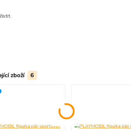
istit.
jící zboží
6