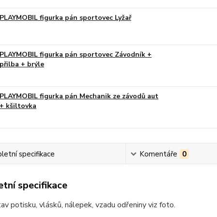
PLAYMOBIL figurka pán sportovec Lyžař
PLAYMOBIL figurka pán sportovec Závodník +
přilba + brýle
PLAYMOBIL figurka pán Mechanik ze závodů aut
+ kšiltovka
etní specifikace
Komentáře
0
tní specifikace
av potisku, vlásků, nálepek, vzadu odřeniny viz foto.