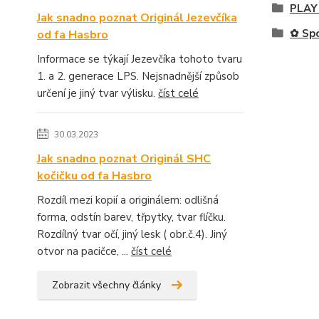
PLAY
Jak snadno poznat Originál Jezevčíka
✿ Sp
od fa Hasbro
Informace se týkají Jezevčíka tohoto tvaru
1. a 2. generace LPS. Nejsnadnější způsob
určení je jiný tvar výlisku.
číst celé
30.03.2023
Jak snadno poznat Originál SHC
kočičku od fa Hasbro
Rozdíl mezi kopií a originálem: odlišná
forma, odstín barev, třpytky, tvar flíčku.
Rozdílný tvar očí, jiný lesk ( obr.č.4). Jiný
otvor na pacičce, ...
číst celé
Zobrazit všechny články