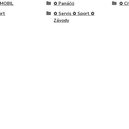
MOBIL
✿ Panáčci
✿ Ci
ort
✿ Servis ✿ Sport ✿
Závody