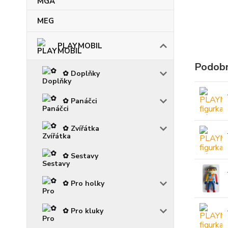
MEG
PLAYMOBIL
Podobn
✿ Doplňky
✿ Panáčci
✿ Zvířátka
✿ Sestavy
✿ Pro holky
✿ Pro kluky