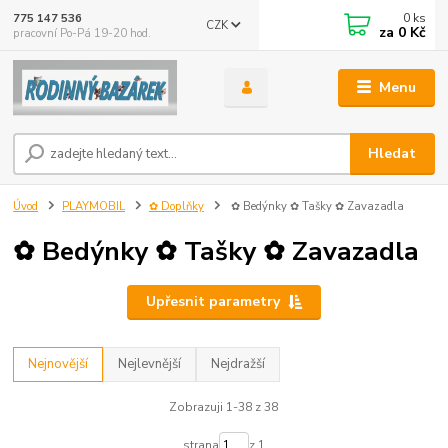
0
ks
775 147 536
CZK
za
0 Kč
pracovní Po-Pá 19-20 hod.
Menu
Hledat
Úvod
PLAYMOBIL
✿ Doplňky
✿ Bedýnky ✿ Tašky ✿ Zavazadla
✿ Bedýnky ✿ Tašky ✿ Zavazadla
Upřesnit parametry
Nejnovější
Nejlevnější
Nejdražší
Zobrazuji 1-38 z 38
strana
z 1