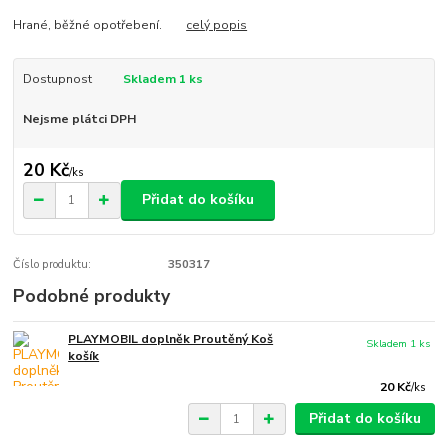
Hrané, běžné opotřebení.
celý popis
Dostupnost
Skladem 1 ks
Nejsme plátci DPH
20 Kč
/
ks
Přidat do košíku
Číslo produktu:
350317
Podobné produkty
PLAYMOBIL doplněk Proutěný Koš
Skladem 1 ks
košík
20 Kč
/
ks
Přidat do košíku