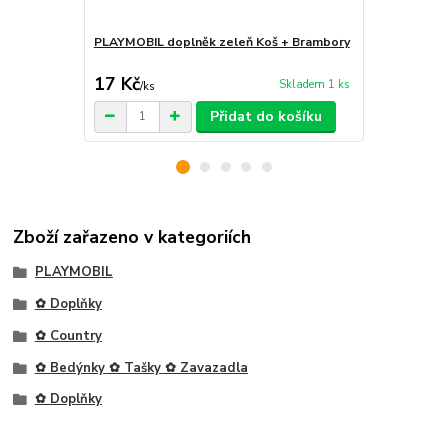
PLAYMOBIL doplněk zeleň Koš + Brambory
PLAYMOBIL d
17 Kč
17 Kč
Skladem 1 ks
/
ks
/
ks
Přidat do košíku
Zboží zařazeno v kategoriích
PLAYMOBIL
✿ Doplňky
✿ Country
✿ Bedýnky ✿ Tašky ✿ Zavazadla
✿ Doplňky