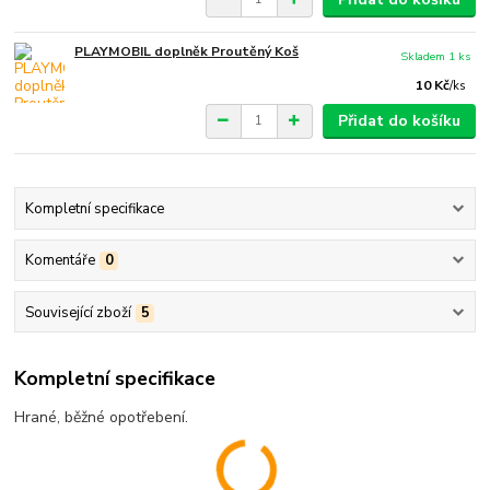
PLAYMOBIL doplněk Proutěný Koš
Skladem 1 ks
10 Kč
/
ks
Přidat do košíku
Kompletní specifikace
Komentáře
0
Související zboží
5
Kompletní specifikace
Hrané, běžné opotřebení.