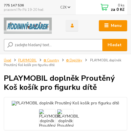
0
ks
775 147 536
CZK
za
0 Kč
pracovní Po-Pá 19-20 hod.
Menu
Hledat
Úvod
PLAYMOBIL
✿ Country
✿ Doplňky
PLAYMOBIL doplněk
Proutěný Koš košík pro figurku dítě
PLAYMOBIL doplněk Proutěný
Koš košík pro figurku dítě