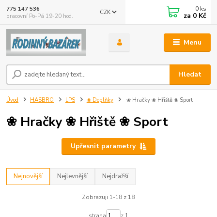
0
ks
775 147 536
CZK
za
0 Kč
pracovní Po-Pá 19-20 hod.
Menu
Hledat
Úvod
HASBRO
LPS
❀ Doplňky
❀ Hračky ❀ Hřiště ❀ Sport
❀ Hračky ❀ Hřiště ❀ Sport
Upřesnit parametry
Nejnovější
Nejlevnější
Nejdražší
Zobrazuji 1-18 z 18
strana
z 1