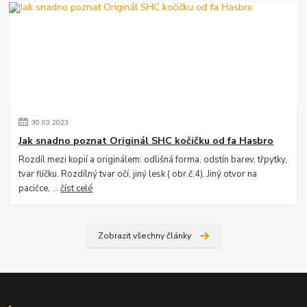
30
.
03
.
2023
Jak snadno poznat Originál SHC kočičku od fa Hasbro
Rozdíl mezi kopií a originálem: odlišná forma, odstín barev, třpytky,
tvar flíčku. Rozdílný tvar očí, jiný lesk ( obr.č.4). Jiný otvor na
pacičce, ...
číst celé
Zobrazit všechny články