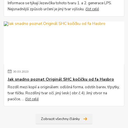
Informace se týkají Jezevčíka tohoto tvaru 1. a 2. generace LPS.
Nejsnadnější způsob určení je jiný tvar výlisku.
číst celé
30
.
03
.
2023
Jak snadno poznat Originál SHC kočičku od fa Hasbro
Rozdíl mezi kopií a originálem: odlišná forma, odstín barev, třpytky,
tvar flíčku. Rozdílný tvar očí, jiný lesk ( obr.č.4). Jiný otvor na
pacičce, ...
číst celé
Zobrazit všechny články