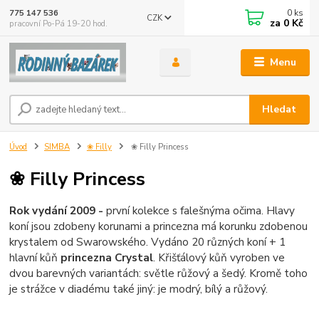
0
ks
775 147 536
CZK
za
0 Kč
pracovní Po-Pá 19-20 hod.
Menu
Hledat
Úvod
SIMBA
❀ Filly
❀ Filly Princess
❀ Filly Princess
Rok vydání 2009 -
první kolekce s falešnýma očima. Hlavy
koní jsou zdobeny korunami a princezna má korunku zdobenou
krystalem od Swarowského. Vydáno 20 různých koní + 1
hlavní kůň
princezna Crystal
. Křišťálový kůň vyroben ve
dvou barevných variantách: světle růžový a šedý. Kromě toho
je strážce v diadému také jiný: je modrý, bílý a růžový.