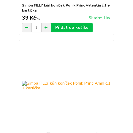
Simba FILLY kůň koníček Poník Princ Valentin č.1 +
kartička
39 Kč
Skladem 1 ks
/
ks
Přidat do košíku