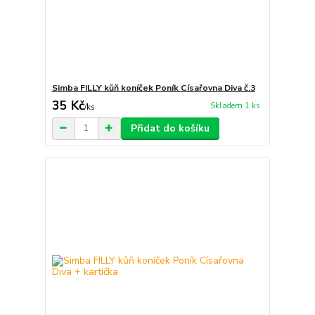
Simba FILLY kůň koníček Poník Císařovna Diva č.3
35 Kč
Skladem 1 ks
/
ks
Přidat do košíku