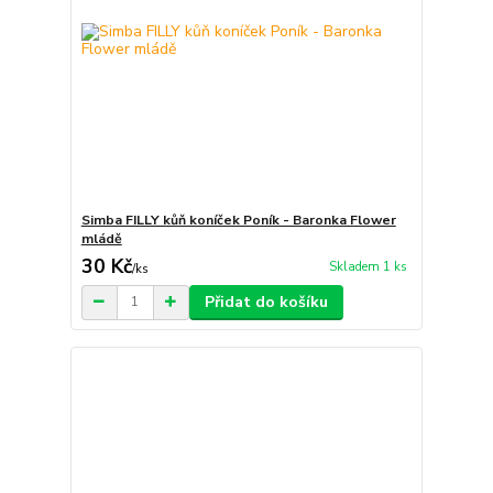
Simba FILLY kůň koníček Poník - Baronka Flower
mládě
30 Kč
Skladem 1 ks
/
ks
Přidat do košíku