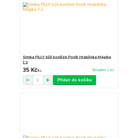
Simba FILLY kůň koníček Poník Hraběnka Mágika
č.2
35 Kč
Skladem 1 ks
/
ks
Přidat do košíku