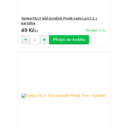
Simba FILLY kůň koníček Poník Lady Lori č.1 +
kartička
49 Kč
Skladem 1 ks
/
ks
Přidat do košíku