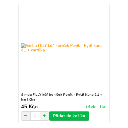
Simba FILLY kůň koníček Poník - Rytíř Kuno č.1 +
kartička
45 Kč
Skladem 1 ks
/
ks
Přidat do košíku