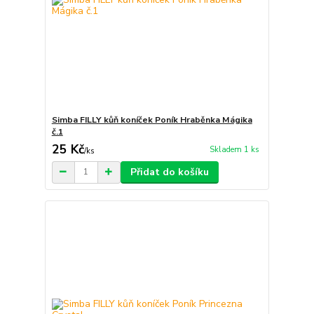
Simba FILLY kůň koníček Poník Hraběnka Mágika
č.1
25 Kč
Skladem 1 ks
/
ks
Přidat do košíku