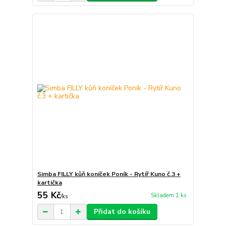
Simba FILLY kůň koníček Poník - Rytíř Kuno č.3 +
kartička
55 Kč
Skladem 1 ks
/
ks
Přidat do košíku