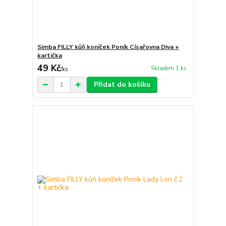
Simba FILLY kůň koníček Poník Císařovna Diva +
kartička
49 Kč
Skladem 1 ks
/
ks
Přidat do košíku