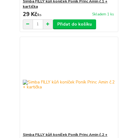
Simba FILLY kůň koníček Poník Princ Amin č.1 +
kartička
29 Kč
Skladem 1 ks
/
ks
Přidat do košíku
Simba FILLY kůň koníček Poník Princ Amin č.2 +