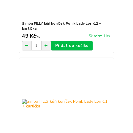
Simba FILLY kůň koníček Poník Lady Lori č.2 +
kartička
49 Kč
Skladem 1 ks
/
ks
Přidat do košíku