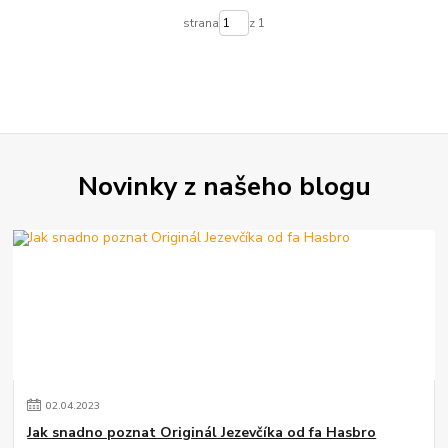
strana
z 1
Novinky z našeho blogu
02
.
04
.
2023
Jak snadno poznat Originál Jezevčíka od fa Hasbro