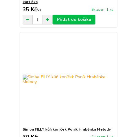
kartička
35 Kč
Skladem 1 ks
/
ks
Přidat do košíku
Simba FILLY kůň koníček Poník Hraběnka Melody
39 Kč