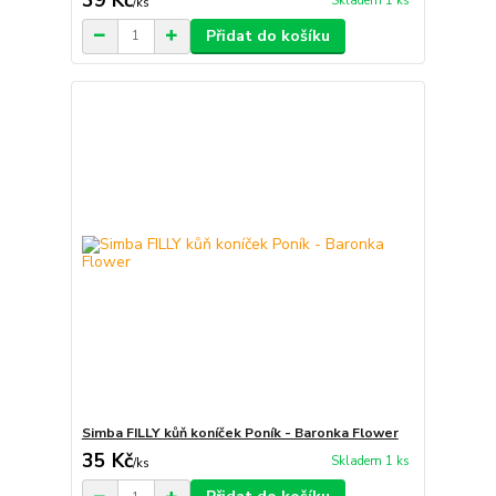
Skladem 1 ks
/
ks
Přidat do košíku
Simba FILLY kůň koníček Poník - Baronka Flower
35 Kč
Skladem 1 ks
/
ks