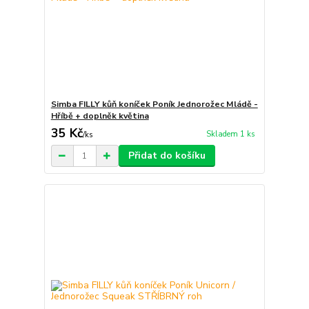
Simba FILLY kůň koníček Poník Jednorožec Mládě -
Hříbě + doplněk květina
35 Kč
Skladem 1 ks
/
ks
Přidat do košíku