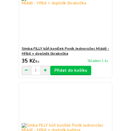
Simba FILLY kůň koníček Poník Jednorožec Mládě -
Hříbě + doplněk škraboška
35 Kč
Skladem 1 ks
/
ks
Přidat do košíku