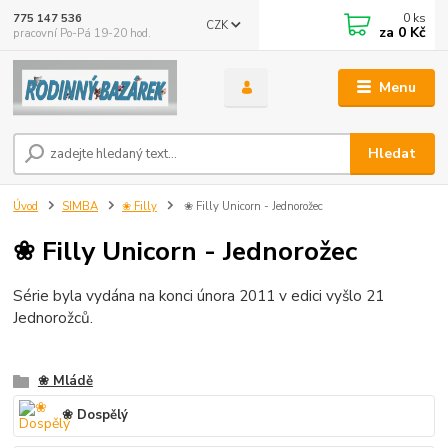
0
ks
775 147 536
CZK
za
0 Kč
pracovní Po-Pá 19-20 hod.
Menu
Hledat
Úvod
SIMBA
❀ Filly
❀ Filly Unicorn - Jednorožec
❀ Filly Unicorn - Jednorožec
Série byla vydána na konci února 2011 v edici vyšlo 21
Jednorožců.
❀ Mládě
❀ Dospělý