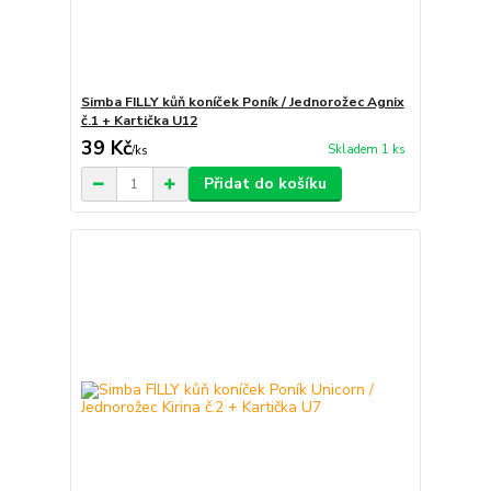
Simba FILLY kůň koníček Poník / Jednorožec Agnix
č.1 + Kartička U12
39 Kč
Skladem 1 ks
/
ks
Přidat do košíku