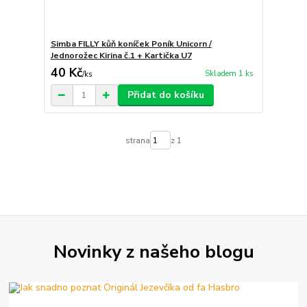
Simba FILLY kůň koníček Poník Unicorn /
Jednorožec Kirina č.1 + Kartička U7
40 Kč
Skladem 1 ks
/
ks
Přidat do košíku
strana
z 1
Novinky z našeho blogu