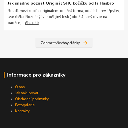
Jak snadno poznat Originál SHC kočičku od fa Hasbro
Rozdíl mezi kopií a originálem: odlišná forma, odstín barev, třpytky,
tvar flíčku. Rozdílný tvar očí, jiný lesk ( obr.č.4). Jiný otvor na
pacičce, ...
číst celé
Zobrazit všechny články
Informace pro zákazníky
O nás
Jak nakupovat
Obchodní podmínky
Fotogalerie
Kontakty