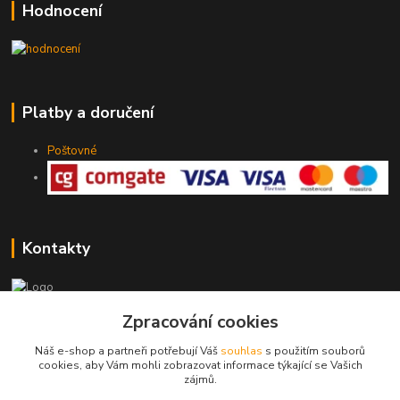
Hodnocení
Platby a doručení
Poštovné
Kontakty
775 147 536
Zpracování cookies
pracovní Po-Pá 19-20 hod.
Náš e-shop a partneři potřebují Váš
souhlas
s použitím souborů
cookies, aby Vám mohli zobrazovat informace týkající se Vašich
rodinny.bazarek@seznam.cz
zájmů.