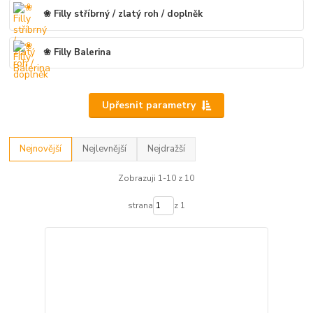
❀ Filly stříbrný / zlatý roh / doplněk
❀ Filly Balerina
Upřesnit parametry
Nejnovější
Nejlevnější
Nejdražší
Zobrazuji 1-10 z 10
strana
z 1