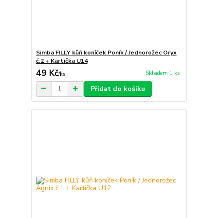
Simba FILLY kůň koníček Poník / Jednorožec Oryx
č.2 + Kartička U14
49 Kč
Skladem 1 ks
/
ks
Přidat do košíku