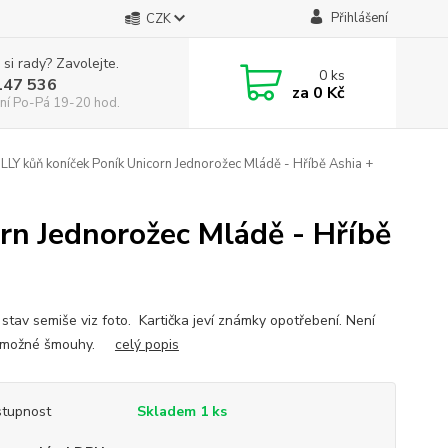
Přihlášení
CZK
 si rady? Zavolejte.
0
ks
147 536
za
0 Kč
ní Po-Pá 19-20 hod.
LLY kůň koníček Poník Unicorn Jednorožec Mládě - Hříbě Ashia +
rn Jednorožec Mládě - Hříbě
 stav semiše viz foto. Kartička jeví známky opotřebení. Není
n, možné šmouhy.
celý popis
tupnost
Skladem 1 ks