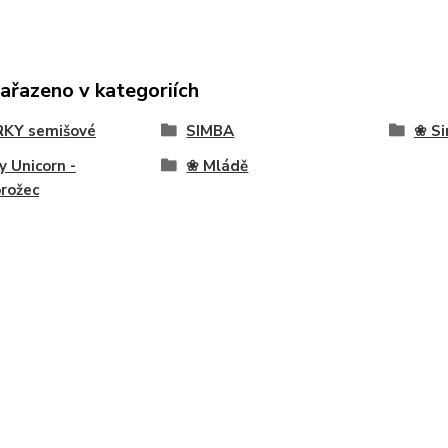
zařazeno v kategoriích
RKY semišové
SIMBA
❀ Si
ly Unicorn -
❀ Mládě
rožec