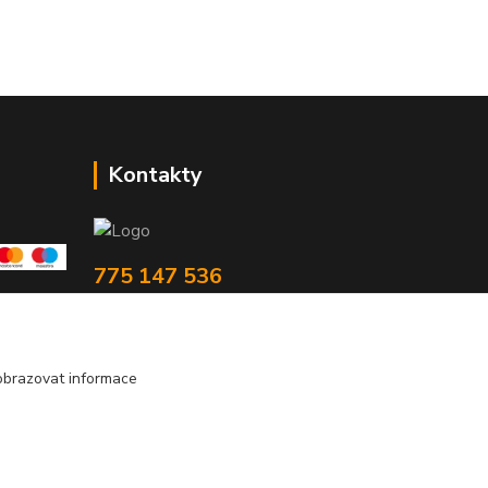
Kontakty
775 147 536
pracovní Po-Pá 19-20 hod.
rodinny.bazarek@seznam.cz
obrazovat informace