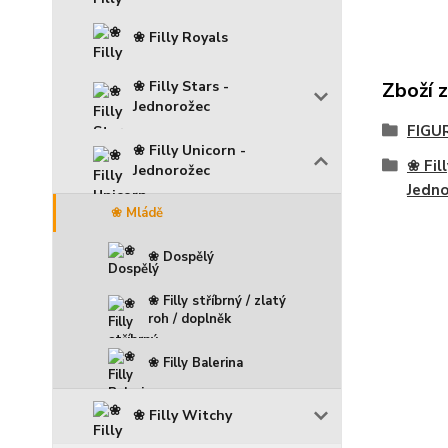
❀ Filly Royals
❀ Filly Stars -
Zboží 
Jednorožec
FIGU
❀ Filly Unicorn -
❀ Fil
Jednorožec
Jedno
❀ Mládě
❀ Dospělý
❀ Filly stříbrný / zlatý
roh / doplněk
❀ Filly Balerina
❀ Filly Witchy