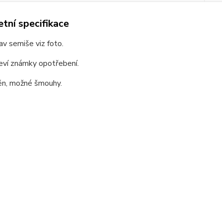
tní specifikace
av semiše viz foto.
jeví známky opotřebení.
těn, možné šmouhy.