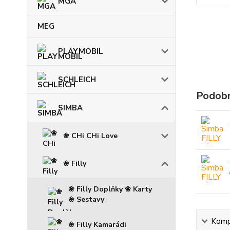
MGA
MEG
PLAYMOBIL
SCHLEICH
Podobn
SIMBA
❀ CHi CHi Love
❀ Filly
❀ Filly Doplňky ❀ Karty
❀ Sestavy
Kompl
❀ Filly Kamarádi