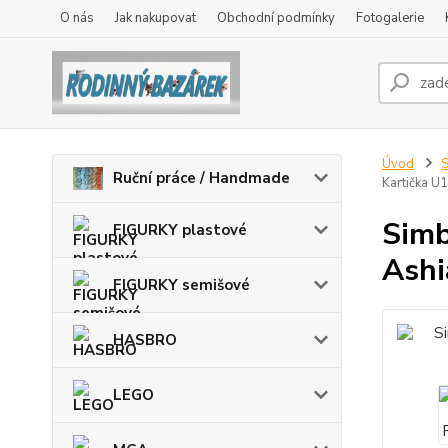
O nás
Jak nakupovat
Obchodní podmínky
Fotogalerie
Úvod
Ruční práce / Handmade
Kartička U
Simb
FIGURKY plastové
Ashi
FIGURKY semišové
HASBRO
LEGO