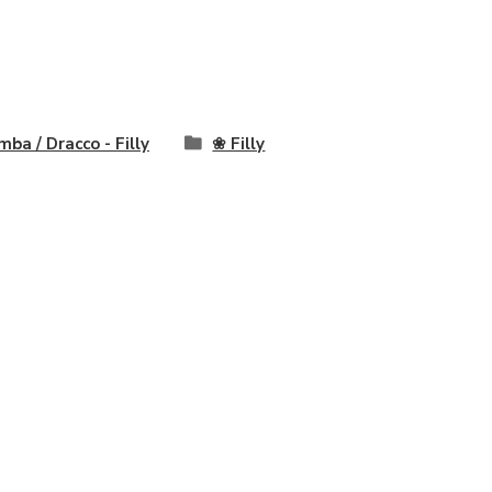
mba / Dracco - Filly
❀ Filly