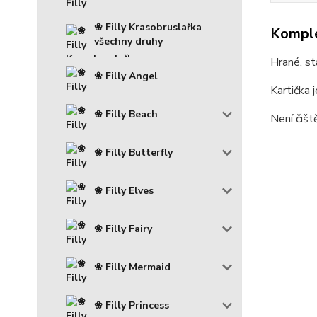
❀ Filly Krasobruslařka
Komple
všechny druhy
Hrané, st
❀ Filly Angel
Kartička 
❀ Filly Beach
Není čiš
❀ Filly Butterfly
❀ Filly Elves
❀ Filly Fairy
❀ Filly Mermaid
❀ Filly Princess