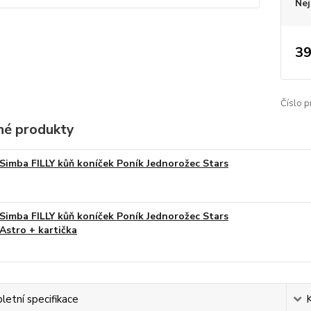
Nej
39
Číslo p
é produkty
Simba FILLY kůň koníček Poník Jednorožec Stars
Simba FILLY kůň koníček Poník Jednorožec Stars
Astro + kartička
etní specifikace