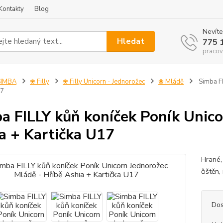
Kontakty
Blog
Nevíte
Hledat
775 
pracov
SIMBA
❀ Filly
❀ Filly Unicorn - Jednorožec
❀ Mládě
Simba FI
17
a FILLY kůň koníček Poník Unico
a + Kartička U17
Hrané,
čiště
Dos