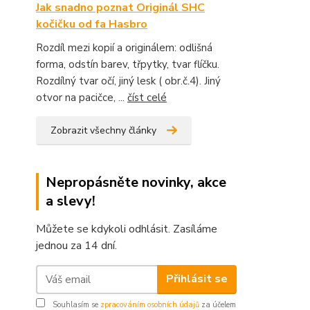
Jak snadno poznat Originál SHC
kočičku od fa Hasbro
Rozdíl mezi kopií a originálem: odlišná
forma, odstín barev, třpytky, tvar flíčku.
Rozdílný tvar očí, jiný lesk ( obr.č.4). Jiný
otvor na pacičce, ...
číst celé
Zobrazit všechny články
Nepropásněte novinky, akce
a slevy!
Můžete se kdykoli odhlásit. Zasíláme
jednou za 14 dní.
Přihlásit se
Souhlasím se
zpracováním osobních údajů
za účelem