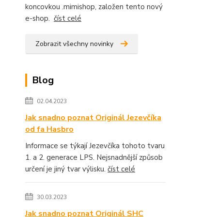
koncovkou .mimishop, založen tento nový
e-shop.
číst celé
Zobrazit všechny novinky
Blog
02.04.2023
Jak snadno poznat Originál Jezevčíka
od fa Hasbro
Informace se týkají Jezevčíka tohoto tvaru
1. a 2. generace LPS. Nejsnadnější způsob
určení je jiný tvar výlisku.
číst celé
30.03.2023
Jak snadno poznat Originál SHC