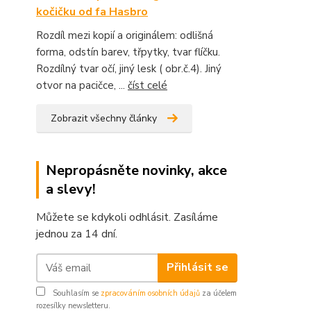
kočičku od fa Hasbro
Rozdíl mezi kopií a originálem: odlišná
forma, odstín barev, třpytky, tvar flíčku.
Rozdílný tvar očí, jiný lesk ( obr.č.4). Jiný
otvor na pacičce, ...
číst celé
Zobrazit všechny články
Nepropásněte novinky, akce
a slevy!
Můžete se kdykoli odhlásit. Zasíláme
jednou za 14 dní.
Přihlásit se
Souhlasím se
zpracováním osobních údajů
za účelem
rozesílky newsletteru.