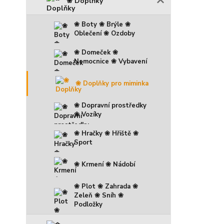
❀ Doplňky
❀ Boty ❀ Brýle ❀
Oblečení ❀ Ozdoby
❀ Domeček ❀
Nemocnice ❀ Vybavení
❀ Doplňky pro miminka
❀ Dopravní prostředky
❀ Vozíky
❀ Hračky ❀ Hřiště ❀
Sport
❀ Krmení ❀ Nádobí
❀ Plot ❀ Zahrada ❀
Zeleň ❀ Sníh ❀
Podložky