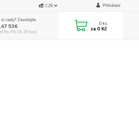
Přihlášení
CZK
 si rady? Zavolejte.
0
ks
147 536
za
0 Kč
ní Po-Pá 19-20 hod.