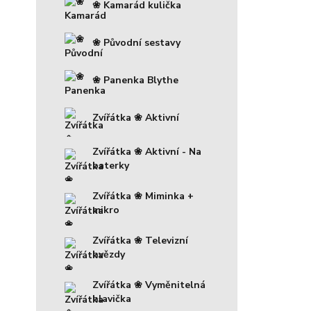
❀ Kamarád kulička
❀ Původní sestavy
❀ Panenka Blythe
Zvířátka ❀ Aktivní
Zvířátka ❀ Aktivní - Na
baterky
Zvířátka ❀ Miminka +
mikro
Zvířátka ❀ Televizní
hvězdy
Zvířátka ❀ Vyměnitelná
hlavička