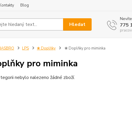
Kontakty
Blog
Nevíte
Hledat
775 
pracov
HASBRO
LPS
❀ Doplňky
❀ Doplňky pro miminka
plňky pro miminka
tegorii nebylo nalezeno žádné zboží.