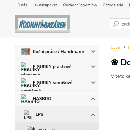
O nás
Jak nakupovat
Obchodní podmínky
Fotogalerie
Úvod
Ruční práce / Handmade
❀ Do
FIGURKY plastové
V této ka
FIGURKY semišové
HASBRO
LPS