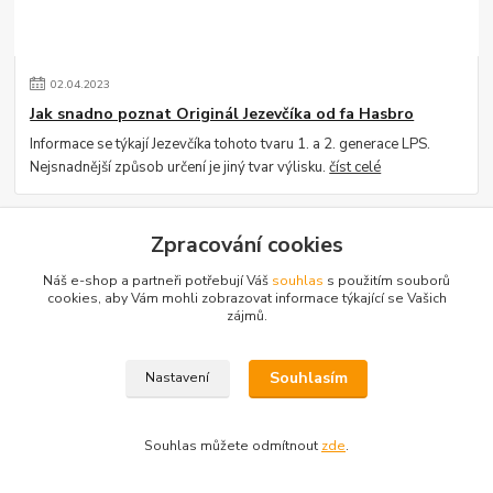
02
.
04
.
2023
Jak snadno poznat Originál Jezevčíka od fa Hasbro
Informace se týkají Jezevčíka tohoto tvaru 1. a 2. generace LPS.
Nejsnadnější způsob určení je jiný tvar výlisku.
číst celé
Zpracování cookies
Náš e-shop a partneři potřebují Váš
souhlas
s použitím souborů
cookies, aby Vám mohli zobrazovat informace týkající se Vašich
zájmů.
Souhlasím
Nastavení
30
.
03
.
2023
Jak snadno poznat Originál SHC kočičku od fa Hasbro
Souhlas můžete odmítnout
zde
.
Rozdíl mezi kopií a originálem: odlišná forma, odstín barev, třpytky,
tvar flíčku. Rozdílný tvar očí, jiný lesk ( obr.č.4). Jiný otvor na