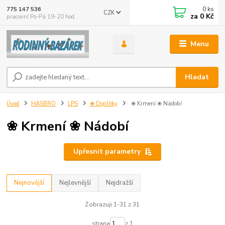
0
ks
775 147 536
CZK
za
0 Kč
pracovní Po-Pá 19-20 hod.
Menu
Hledat
Úvod
HASBRO
LPS
❀ Doplňky
❀ Krmení ❀ Nádobí
❀ Krmení ❀ Nádobí
Upřesnit parametry
Nejnovější
Nejlevnější
Nejdražší
Zobrazuji 1-31 z 31
strana
z 1