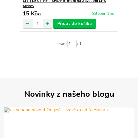
LITTLEST PET SHOP krmení na Zavěšení LPS
Mrkev
15 Kč
Skladem 1 ks
/
ks
Přidat do košíku
strana
z 1
Novinky z našeho blogu