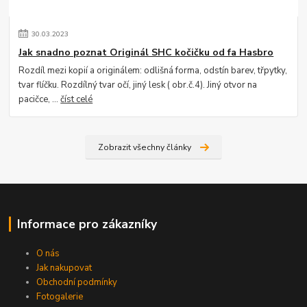
30
.
03
.
2023
Jak snadno poznat Originál SHC kočičku od fa Hasbro
Rozdíl mezi kopií a originálem: odlišná forma, odstín barev, třpytky,
tvar flíčku. Rozdílný tvar očí, jiný lesk ( obr.č.4). Jiný otvor na
pacičce, ...
číst celé
Zobrazit všechny články
Informace pro zákazníky
O nás
Jak nakupovat
Obchodní podmínky
Fotogalerie