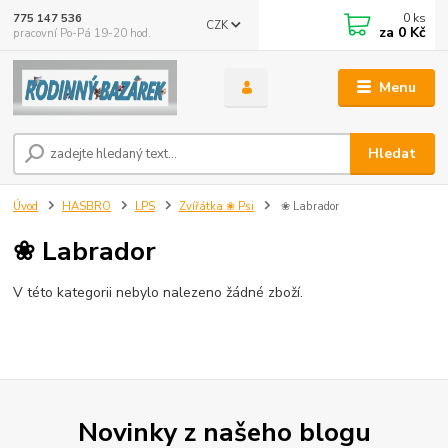
0
ks
775 147 536
CZK
za
0 Kč
pracovní Po-Pá 19-20 hod.
Menu
Hledat
Úvod
HASBRO
LPS
Zvířátka ❀ Psi
❀ Labrador
❀ Labrador
V této kategorii nebylo nalezeno žádné zboží.
Novinky z našeho blogu