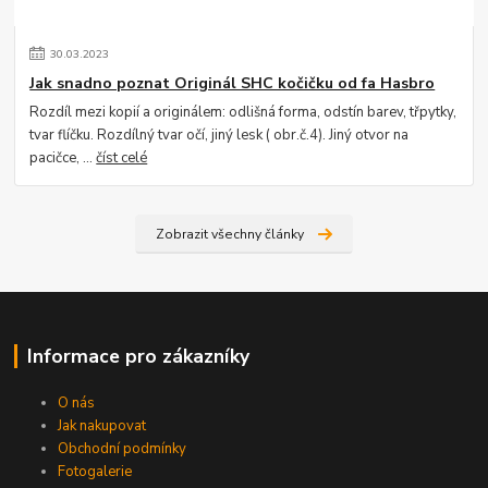
30
.
03
.
2023
Jak snadno poznat Originál SHC kočičku od fa Hasbro
Rozdíl mezi kopií a originálem: odlišná forma, odstín barev, třpytky,
tvar flíčku. Rozdílný tvar očí, jiný lesk ( obr.č.4). Jiný otvor na
pacičce, ...
číst celé
Zobrazit všechny články
Informace pro zákazníky
O nás
Jak nakupovat
Obchodní podmínky
Fotogalerie