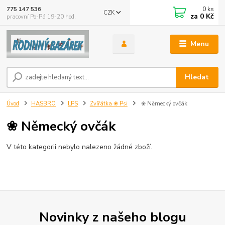
0
ks
775 147 536
CZK
za
0 Kč
pracovní Po-Pá 19-20 hod.
Menu
Hledat
Úvod
HASBRO
LPS
Zvířátka ❀ Psi
❀ Německý ovčák
❀ Německý ovčák
V této kategorii nebylo nalezeno žádné zboží.
Novinky z našeho blogu