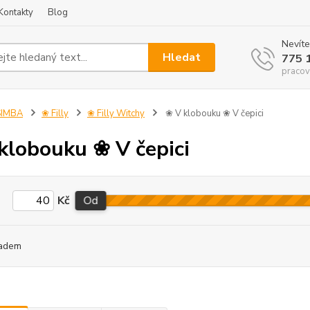
Kontakty
Blog
Nevíte
Hledat
775 
pracov
SIMBA
❀ Filly
❀ Filly Witchy
❀ V klobouku ❀ V čepici
klobouku ❀ V čepici
Kč
Od
adem