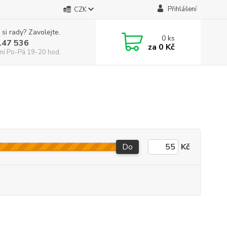
Přihlášení
CZK
 si rady? Zavolejte.
0
ks
147 536
za
0 Kč
ní Po-Pá 19-20 hod.
Do
Kč