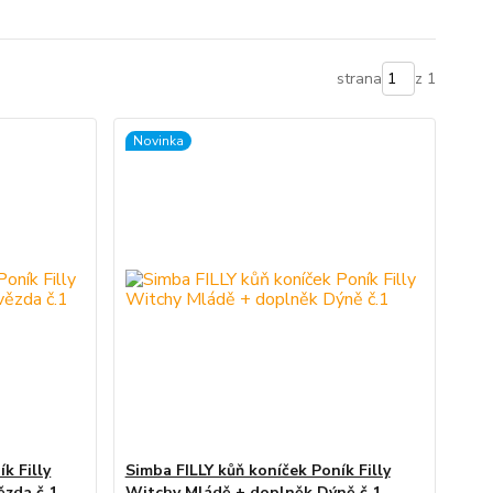
strana
z 1
Novinka
k Filly
Simba FILLY kůň koníček Poník Filly
zda č.1
Witchy Mládě + doplněk Dýně č.1