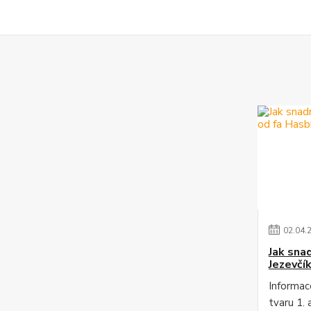
02
.
04
.
Jak sna
Jezevčí
Informac
tvaru 1. 