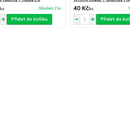
40 Kč
Skladem 2 ks
/
ks
/
ks
Přidat do košíku
Přidat do ko