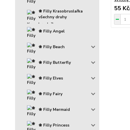
55 Kč
❀ Filly Krasobruslařka
všechny druhy
❀ Filly Angel
❀ Filly Beach
❀ Filly Butterfly
❀ Filly Elves
❀ Filly Fairy
❀ Filly Mermaid
❀ Filly Princess