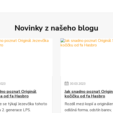
Novinky z našeho blogu
2023
30
.
03
.
2023
dno poznat Originál
Jak snadno poznat Origi
ka od fa Hasbro
kočičku od fa Hasbro
e se týkají Jezevčíka tohoto
Rozdíl mezi kopií a originále
a 2. generace LPS.
odlišná forma, odstín barev, 