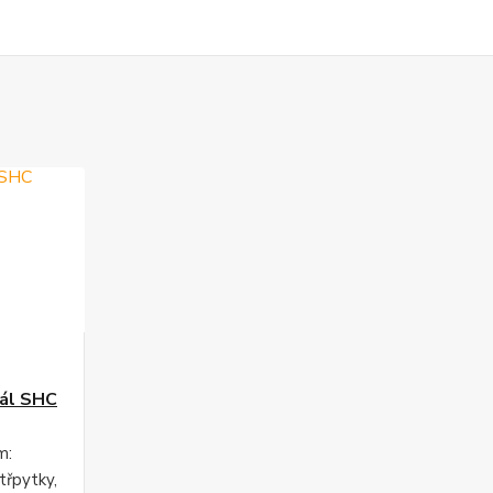
nál SHC
m:
třpytky,