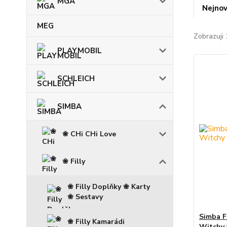
MGA
Nejnov
MEG
Zobrazuji 
PLAYMOBIL
SCHLEICH
SIMBA
❀ CHi CHi Love
❀ Filly
❀ Filly Doplňky ❀ Karty
❀ Sestavy
Simba F
❀ Filly Kamarádi
Witchy 