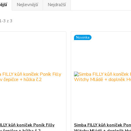
ější
Nejlevnější
Nejdražší
1-3 z 3
Novinka
ILLY kůň koníček Poník Filly
Simba FILLY kůň koníček Poní
v čepičce + hůlka č.2
Witchy Mládě + doplněk Hvě