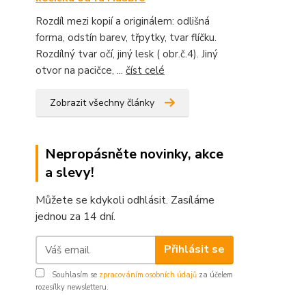
Rozdíl mezi kopií a originálem: odlišná
forma, odstín barev, třpytky, tvar flíčku.
Rozdílný tvar očí, jiný lesk ( obr.č.4). Jiný
otvor na pacičce, ...
číst celé
Zobrazit všechny články
Nepropásněte novinky, akce
a slevy!
Můžete se kdykoli odhlásit. Zasíláme
jednou za 14 dní.
Přihlásit se
Souhlasím se
zpracováním osobních údajů
za účelem
rozesílky newsletteru.