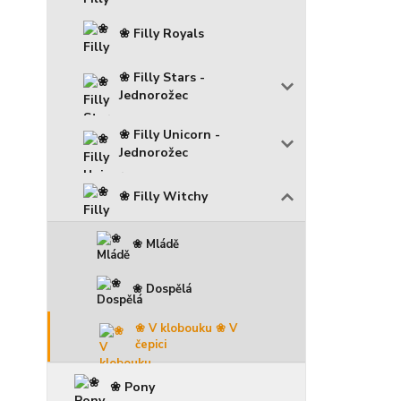
❀ Filly Royals
❀ Filly Stars -
Jednorožec
❀ Filly Unicorn -
Jednorožec
❀ Filly Witchy
❀ Mládě
❀ Dospělá
❀ V klobouku ❀ V
čepici
❀ Pony