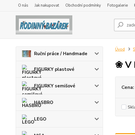
O nás
Jak nakupovat
Obchodní podmínky
Fotogalerie
Úvod
Ruční práce / Handmade
❀ V 
FIGURKY plastové
FIGURKY semišové
Cena:
HASBRO
Skl
LEGO