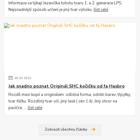
Informace se týkají Jezevčíka tohoto tvaru 1. a 2. generace LPS.
Nejsnadnější způsob určení je jiný tvar výlisku.
číst celé
30
.
03
.
2023
Jak snadno poznat Originál SHC kočičku od fa Hasbro
Rozdíl mezi kopií a originálem: odlišná forma, odstín barev, třpytky,
tvar flíčku. Rozdílný tvar očí, jiný lesk ( obr.č.4). Jiný otvor na
pacičce, ...
číst celé
Zobrazit všechny články