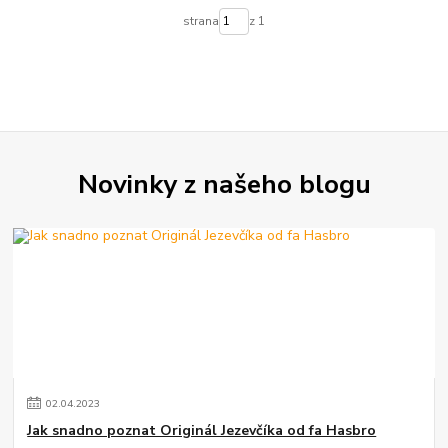
strana
z 1
Novinky z našeho blogu
02
.
04
.
2023
Jak snadno poznat Originál Jezevčíka od fa Hasbro