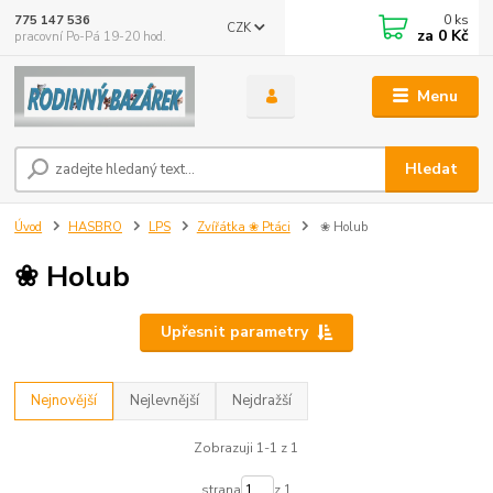
0
ks
775 147 536
CZK
za
0 Kč
pracovní Po-Pá 19-20 hod.
Menu
Hledat
Úvod
HASBRO
LPS
Zvířátka ❀ Ptáci
❀ Holub
❀ Holub
Upřesnit parametry
Nejnovější
Nejlevnější
Nejdražší
Zobrazuji 1-1 z 1
strana
z 1