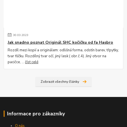
30
.
03
.
2023
Jak snadno poznat Originál SHC kočičku od fa Hasbro
Rozdíl mezi kopií a originálem: odlišná forma, odstín barev, třpytky,
tvar flíčku. Rozdílný tvar očí, jiný lesk ( obr.č.4). Jiný otvor na
pacičce, ...
číst celé
Zobrazit všechny články
Informace pro zákazníky
O nás