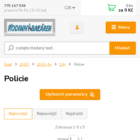
0
ks
775 147 536
CZK
za
0 Kč
pracovní Po-Pá 19-20 hod.
Menu
Hledat
Úvod
LEGO
LEGO 4+
City
Policie
Policie
Upřesnit parametry
Nejnovější
Nejlevnější
Nejdražší
Zobrazuji 1-5 z 5
strana
z 1