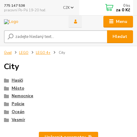
0
ks
775 147 536
CZK
za
0 Kč
pracovní Po-Pá 19-20 hod.
Menu
Hledat
Úvod
LEGO
LEGO 4+
City
City
Hasiči
Město
Nemocnice
Policie
Oceán
Vesmír