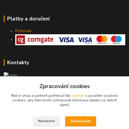
Platby a doručení
Poštovné
Kontakty
775 147 536
Zpracování cookies
pracovní Po-Pá 19-20 hod.
Náš e-shop a partneři potřebují Váš
souhlas
s použitím souborů
cookies, aby Vám mohli zobrazovat informace týkající se Vašich
rodinny.bazarek@seznam.cz
zájmů.
Souhlasím
Nastavení