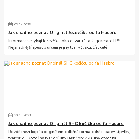
02
.
04
.
2023
Jak snadno poznat Originál Jezevčíka od fa Hasbro
Informace se týkají Jezevčíka tohoto tvaru 1. a 2. generace LPS.
Nejsnadnější způsob určení je jiný tvar výlisku.
číst celé
30
.
03
.
2023
Jak snadno poznat Originál SHC kočičku od fa Hasbro
Rozdíl mezi kopií a originálem: odlišná forma, odstín barev, třpytky,
tvar flíčku. Rozdílný tvar očí, jiný lesk ( obr.č.4). Jiný otvor na