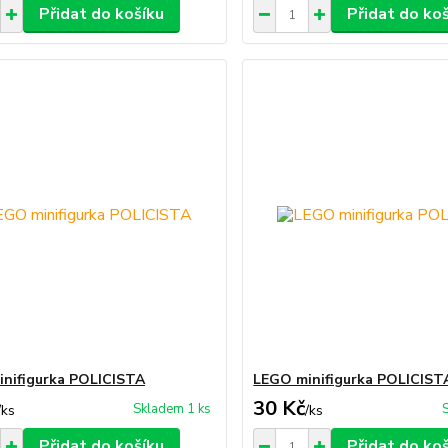
Přidat do košíku
Přidat do ko
nifigurka POLICISTA
LEGO minifigurka POLICIST
30 Kč
Skladem 1 ks
/
ks
/
ks
Přidat do košíku
Přidat do ko