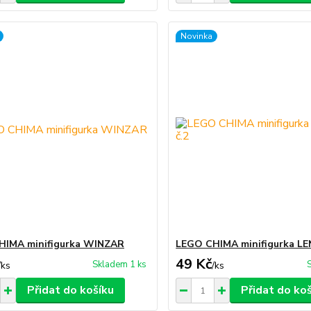
Novinka
HIMA minifigurka WINZAR
LEGO CHIMA minifigurka LE
49 Kč
Skladem 1 ks
/
ks
/
ks
Přidat do košíku
Přidat do ko