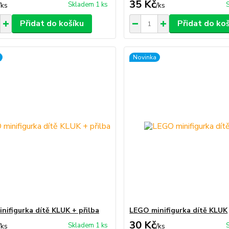
35 Kč
Skladem 1 ks
/
ks
/
ks
Přidat do košíku
Přidat do ko
Novinka
nifigurka dítě KLUK + přilba
LEGO minifigurka dítě KLUK
30 Kč
Skladem 1 ks
/
ks
/
ks