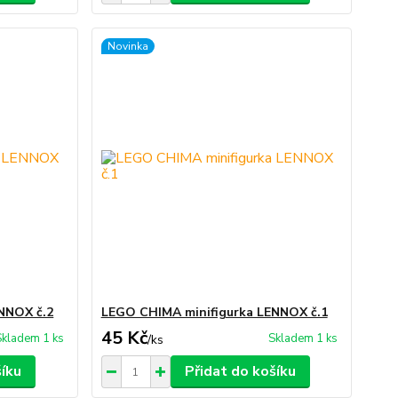
Novinka
NNOX č.2
LEGO CHIMA minifigurka LENNOX č.1
45 Kč
Skladem 1 ks
Skladem 1 ks
/
ks
šíku
Přidat do košíku