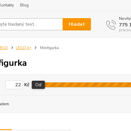
Kontakty
Blog
Nevíte
Hledat
775 
pracov
LEGO
LEGO 4+
Minifigurka
figurka
Kč
Od
adem