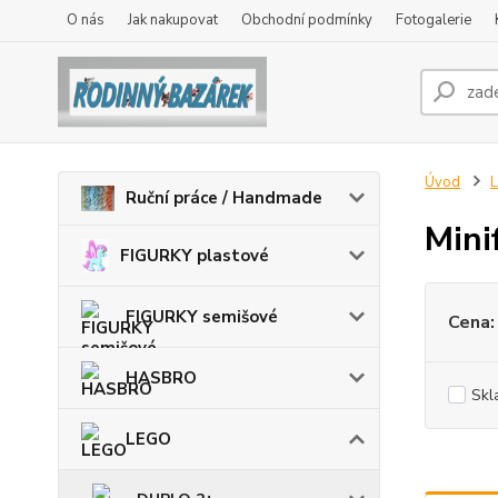
O nás
Jak nakupovat
Obchodní podmínky
Fotogalerie
Úvod
Ruční práce / Handmade
Mini
FIGURKY plastové
FIGURKY semišové
Cena:
HASBRO
Skl
LEGO