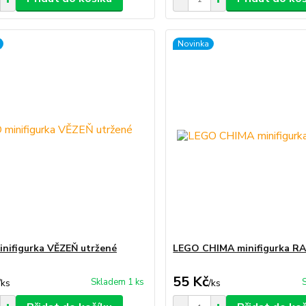
Novinka
nifigurka VĚZEŇ utržené
LEGO CHIMA minifigurka R
55 Kč
Skladem 1 ks
/
ks
/
ks