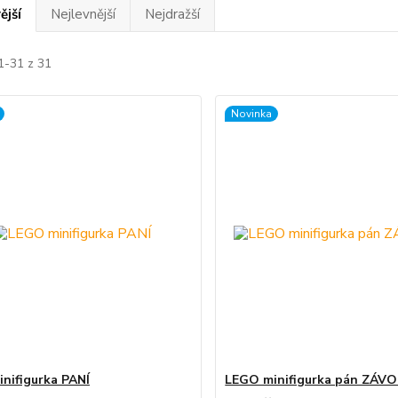
ější
Nejlevnější
Nejdražší
1-31 z 31
Novinka
nifigurka PANÍ
LEGO minifigurka pán ZÁV