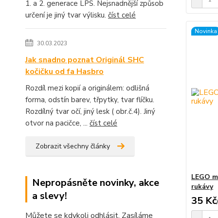
1. a 2. generace LPS. Nejsnadnější způsob
určení je jiný tvar výlisku.
číst celé
Novinka
30.03.2023
Jak snadno poznat Originál SHC
kočičku od fa Hasbro
Rozdíl mezi kopií a originálem: odlišná
forma, odstín barev, třpytky, tvar flíčku.
Rozdílný tvar očí, jiný lesk ( obr.č.4). Jiný
otvor na pacičce, ...
číst celé
Zobrazit všechny články
LEGO mi
Nepropásněte novinky, akce
rukávy
a slevy!
35 Kč
Můžete se kdykoli odhlásit. Zasíláme