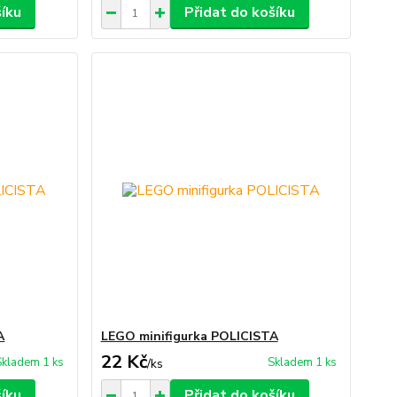
šíku
Přidat do košíku
A
LEGO minifigurka POLICISTA
22 Kč
Skladem 1 ks
Skladem 1 ks
/
ks
šíku
Přidat do košíku