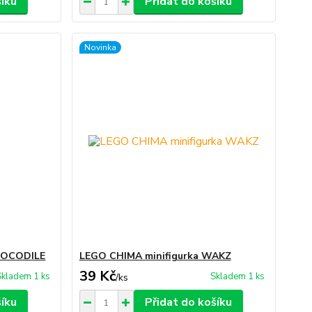
šíku
Přidat do košíku
Novinka
CROCODILE
LEGO CHIMA minifigurka WAKZ
39 Kč
Skladem 1 ks
Skladem 1 ks
/
ks
šíku
Přidat do košíku