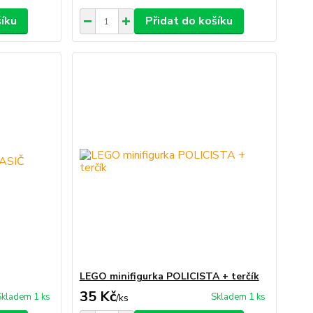
šíku
Přidat do košíku
LEGO minifigurka POLICISTA + terčík
35 Kč
Skladem 1 ks
Skladem 1 ks
/
ks