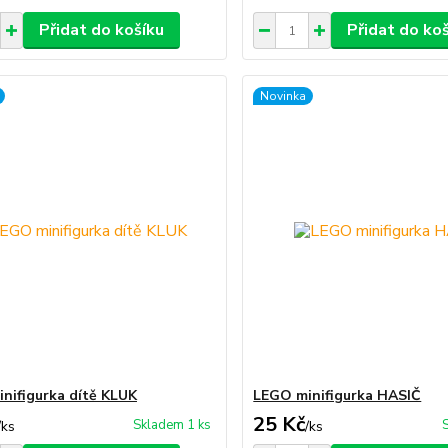
Přidat do košíku
Přidat do ko
Novinka
nifigurka dítě KLUK
LEGO minifigurka HASIČ
25 Kč
Skladem 1 ks
/
ks
/
ks