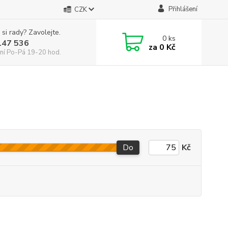
Přihlášení
CZK
 si rady? Zavolejte.
0
ks
147 536
za
0 Kč
ní Po-Pá 19-20 hod.
Do
Kč