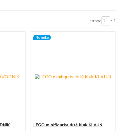
strana
z 1
Novinka
ODNÍK
LEGO minifigurka dítě kluk KLAUN