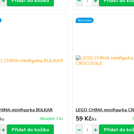
Přidat do košíku
Přidat do ko
Novinka
HIMA minifigurka BULKAR
LEGO CHIMA minifigurka 
59 Kč
Skladem 1 ks
/
ks
/
ks
Přidat do košíku
Přidat do ko