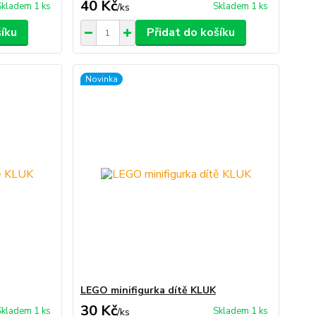
40 Kč
Skladem 1 ks
Skladem 1 ks
/
ks
šíku
Přidat do košíku
Novinka
LEGO minifigurka dítě KLUK
30 Kč
Skladem 1 ks
Skladem 1 ks
/
ks