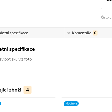
Číslo p
etní specifikace
Komentáře
0
tní specifikace
av potisku viz foto.
jící zboží
4
Novinka