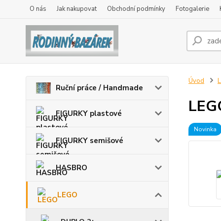
O nás
Jak nakupovat
Obchodní podmínky
Fotogalerie
Úvod
Ruční práce / Handmade
LEG
FIGURKY plastové
Novinka
FIGURKY semišové
HASBRO
LEGO