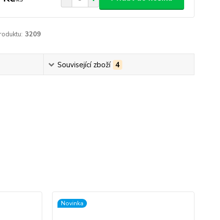
roduktu:
3209
Související zboží
4
Novinka
No