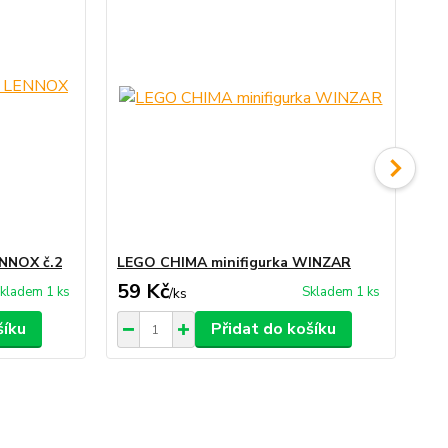
ENNOX č.2
LEGO CHIMA minifigurka WINZAR
LE
59 Kč
39
kladem 1 ks
Skladem 1 ks
/
ks
šíku
Přidat do košíku