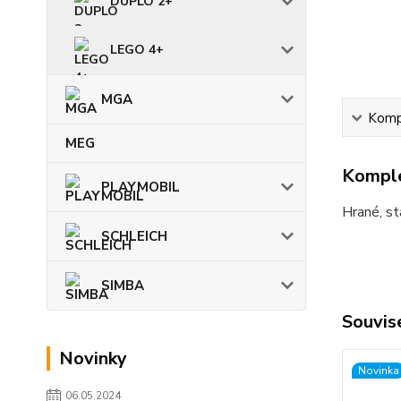
DUPLO 2+
LEGO 4+
MGA
Kompl
MEG
Komple
PLAYMOBIL
Hrané, st
SCHLEICH
SIMBA
Souvise
Novinky
Novinka
06.05.2024