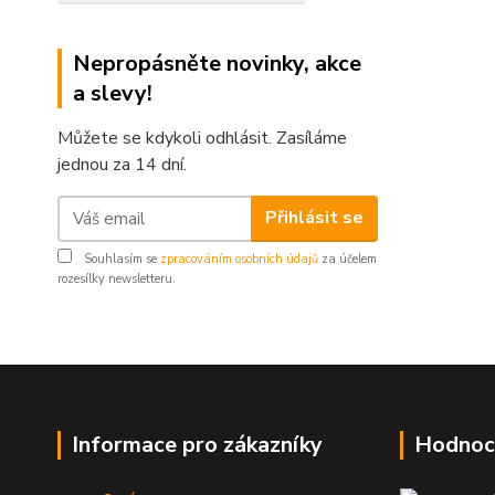
Nepropásněte novinky, akce
a slevy!
Můžete se kdykoli odhlásit. Zasíláme
jednou za 14 dní.
Přihlásit se
Souhlasím se
zpracováním osobních údajů
za účelem
rozesílky newsletteru.
Informace pro zákazníky
Hodnoc