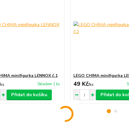
IMA minifigurka LENNOX č.1
LEGO CHIMA minifigurka L
49 Kč
Skladem 1 ks
S
/
ks
/
ks
Přidat do košíku
Přidat do ko