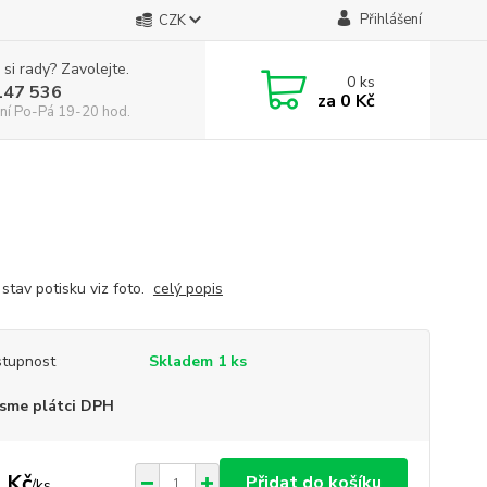
Přihlášení
CZK
 si rady? Zavolejte.
0
ks
147 536
za
0 Kč
ní Po-Pá 19-20 hod.
 stav potisku viz foto.
celý popis
tupnost
Skladem 1 ks
sme plátci DPH
 Kč
Přidat do košíku
/
ks