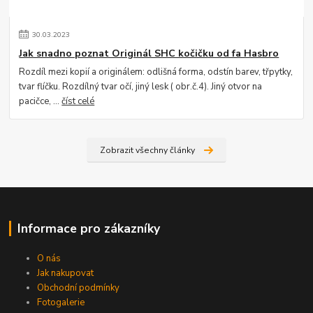
30
.
03
.
2023
Jak snadno poznat Originál SHC kočičku od fa Hasbro
Rozdíl mezi kopií a originálem: odlišná forma, odstín barev, třpytky,
tvar flíčku. Rozdílný tvar očí, jiný lesk ( obr.č.4). Jiný otvor na
pacičce, ...
číst celé
Zobrazit všechny články
Informace pro zákazníky
O nás
Jak nakupovat
Obchodní podmínky
Fotogalerie