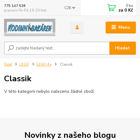
0
ks
775 147 536
CZK
za
0 Kč
pracovní Po-Pá 19-20 hod.
Menu
Hledat
Úvod
LEGO
LEGO 4+
Classik
Classik
V této kategorii nebylo nalezeno žádné zboží.
Novinky z našeho blogu