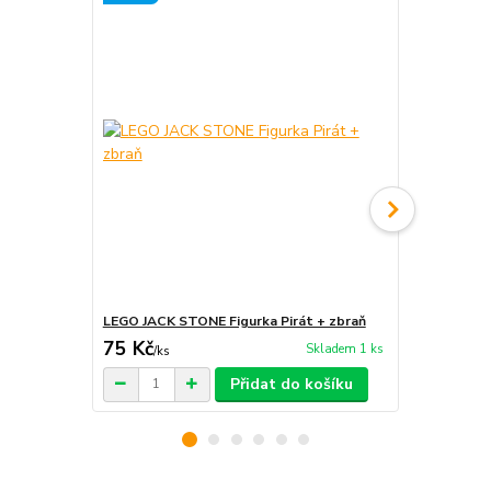
LEGO JACK STONE Figurka Pirát + zbraň
LEGO JACK 
75 Kč
45 Kč
Skladem 1 ks
/
ks
/
ks
Přidat do košíku