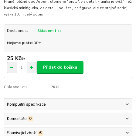
Hrané, běžné opotřebení, ulomené "prsty", viz detail.Figurka je vyšší, než
klasická minifigurka, viz detail ( použita jiná figurka, ale ze stejné serie).
výška 10cm
celý popis
Dostupnost
Skladem 1 ks
Nejsme plátci DPH
25 Kč
/
ks
Přidat do košíku
Číslo produktu:
7010
Kompletní specifikace
Komentáře
0
Související zboží
6