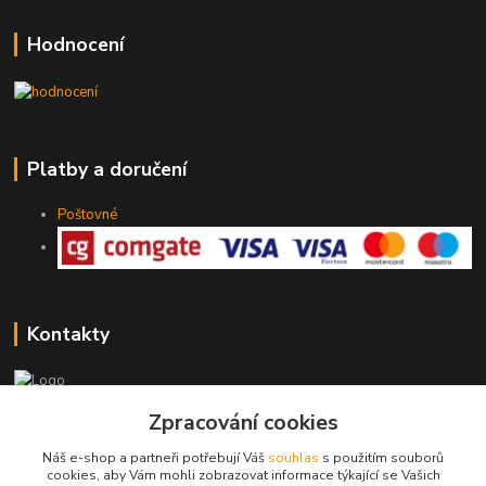
Hodnocení
Platby a doručení
Poštovné
Kontakty
775 147 536
Zpracování cookies
pracovní Po-Pá 19-20 hod.
Náš e-shop a partneři potřebují Váš
souhlas
s použitím souborů
cookies, aby Vám mohli zobrazovat informace týkající se Vašich
rodinny.bazarek@seznam.cz