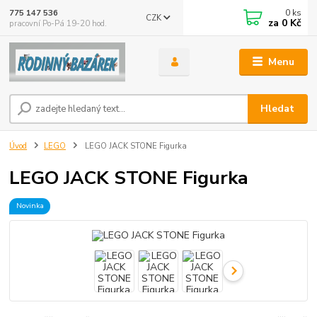
0
ks
775 147 536
CZK
za
0 Kč
pracovní Po-Pá 19-20 hod.
Menu
Hledat
Úvod
LEGO
LEGO JACK STONE Figurka
LEGO JACK STONE Figurka
Novinka