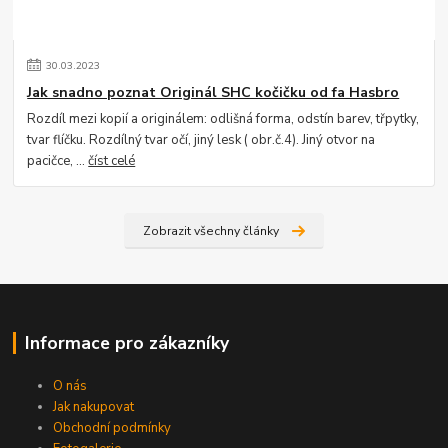
30
.
03
.
2023
Jak snadno poznat Originál SHC kočičku od fa Hasbro
Rozdíl mezi kopií a originálem: odlišná forma, odstín barev, třpytky,
tvar flíčku. Rozdílný tvar očí, jiný lesk ( obr.č.4). Jiný otvor na
pacičce, ...
číst celé
Zobrazit všechny články
Informace pro zákazníky
O nás
Jak nakupovat
Obchodní podmínky