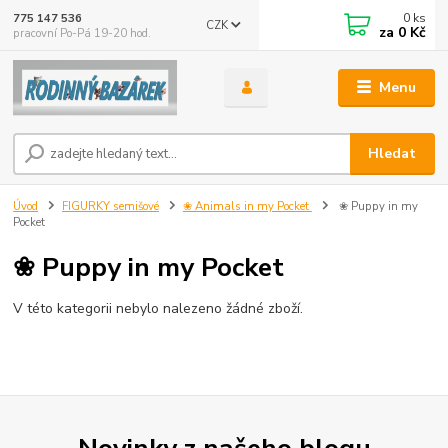
0
ks
775 147 536
CZK
za
0 Kč
pracovní Po-Pá 19-20 hod.
Menu
Hledat
Úvod
FIGURKY semišové
❀ Animals in my Pocket
❀ Puppy in my
Pocket
❀ Puppy in my Pocket
V této kategorii nebylo nalezeno žádné zboží.