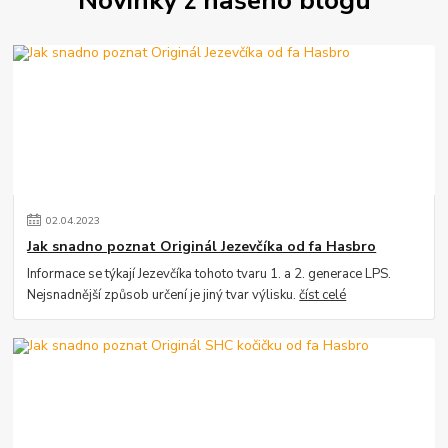
Novinky z našeho blogu
02
.
04
.
2023
Jak snadno poznat Originál Jezevčíka od fa Hasbro
Informace se týkají Jezevčíka tohoto tvaru 1. a 2. generace LPS.
Nejsnadnější způsob určení je jiný tvar výlisku.
číst celé