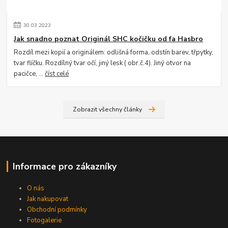
30
.
03
.
2023
Jak snadno poznat Originál SHC kočičku od fa Hasbro
Rozdíl mezi kopií a originálem: odlišná forma, odstín barev, třpytky,
tvar flíčku. Rozdílný tvar očí, jiný lesk ( obr.č.4). Jiný otvor na
pacičce, ...
číst celé
Zobrazit všechny články
Informace pro zákazníky
O nás
Jak nakupovat
Obchodní podmínky
Fotogalerie