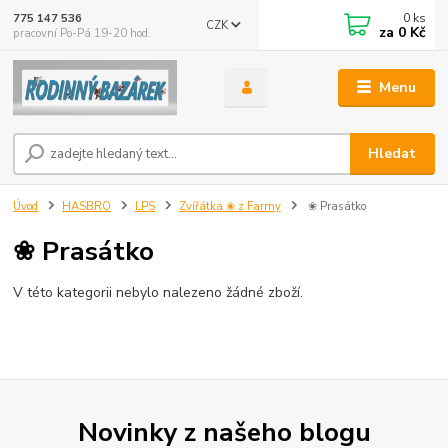
0
ks
775 147 536
CZK
za
0 Kč
pracovní Po-Pá 19-20 hod.
Menu
Hledat
Úvod
HASBRO
LPS
Zvířátka ❀ z Farmy
❀ Prasátko
❀ Prasátko
V této kategorii nebylo nalezeno žádné zboží.
Novinky z našeho blogu