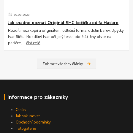
30
.
03
.
2023
Jak snadno poznat Originál SHC kočičku od fa Hasbro
Rozdíl mezi kopií a originálem: odlišná forma, odstín barev, třpytky,
tvar flíčku. Rozdílný tvar očí, jiný lesk ( obr.č.4). Jiný otvor na
pacičce, ...
číst celé
Zobrazit všechny články
Informace pro zákazníky
O nás
Jak nakupovat
Obchodní podmínky
Fotogalerie