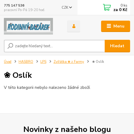
0
ks
775 147 536
CZK
za
0 Kč
pracovní Po-Pá 19-20 hod.
Menu
Hledat
Úvod
HASBRO
LPS
Zvířátka ❀ z Farmy
❀ Oslík
❀ Oslík
V této kategorii nebylo nalezeno žádné zboží.
Novinky z našeho blogu