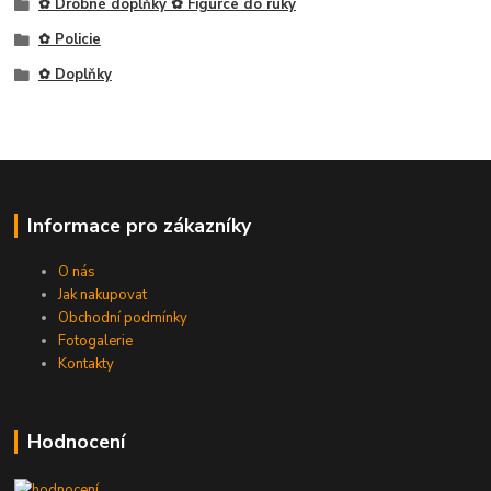
✿ Drobné doplňky ✿ Figurce do ruky
✿ Policie
✿ Doplňky
Informace pro zákazníky
O nás
Jak nakupovat
Obchodní podmínky
Fotogalerie
Kontakty
Hodnocení