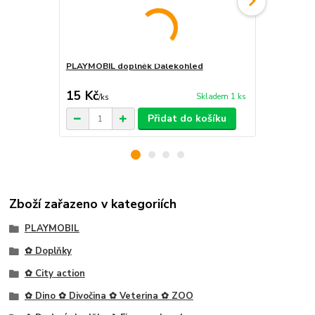
PLAYMOBIL doplněk Dalekohled
PLAYMOBIL 
15 Kč
15 Kč
Skladem 1 ks
/
ks
/
ks
Přidat do košíku
Zboží zařazeno v kategoriích
PLAYMOBIL
✿ Doplňky
✿ City action
✿ Dino ✿ Divočina ✿ Veterina ✿ ZOO