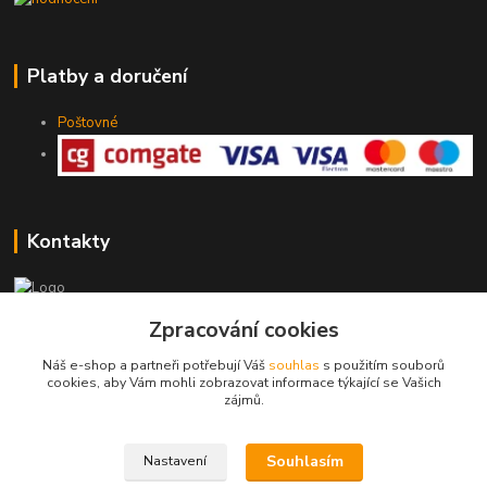
Platby a doručení
Poštovné
Kontakty
Zpracování cookies
775 147 536
pracovní Po-Pá 19-20 hod.
Náš e-shop a partneři potřebují Váš
souhlas
s použitím souborů
cookies, aby Vám mohli zobrazovat informace týkající se Vašich
rodinny.bazarek@seznam.cz
zájmů.
Souhlasím
Nastavení