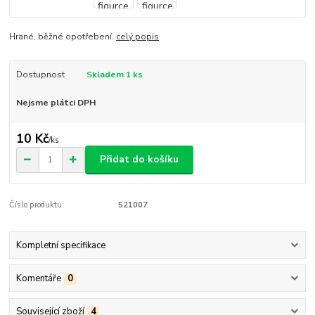
Hrané, běžné opotřebení.
celý popis
Dostupnost
Skladem 1 ks
Nejsme plátci DPH
10 Kč
/
ks
Přidat do košíku
Číslo produktu:
521007
Kompletní specifikace
Komentáře
0
Související zboží
4