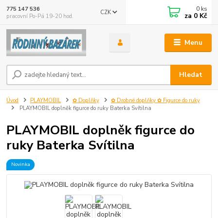
0
ks
775 147 536
CZK
za
0 Kč
pracovní Po-Pá 19-20 hod.
Menu
Hledat
Úvod
PLAYMOBIL
✿ Doplňky
✿ Drobné doplňky ✿ Figurce do ruky
PLAYMOBIL doplněk figurce do ruky Baterka Svítilna
PLAYMOBIL doplněk figurce do
ruky Baterka Svítilna
Novinka