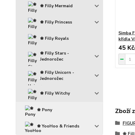
❀ Filly Mermaid
❀ Filly Princess
Simba FI
❀ Filly Royals
křídla V
45 Kč
❀ Filly Stars -
Jednorožec
❀ Filly Unicorn -
Jednorožec
❀ Filly Witchy
❀ Pony
Zboží 
FIGU
❀ YooHoo & Friends
❀ Fill