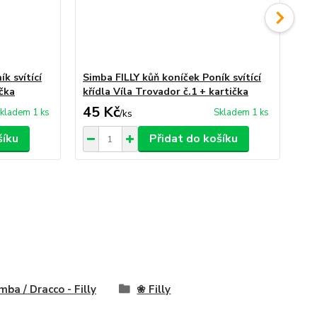
k svítící
Simba FILLY kůň koníček Poník svítící
Sim
ička
křídla Víla Trovador č.1 + kartička
kří
45 Kč
49
kladem 1 ks
Skladem 1 ks
/
ks
šíku
Přidat do košíku
mba / Dracco - Filly
❀ Filly