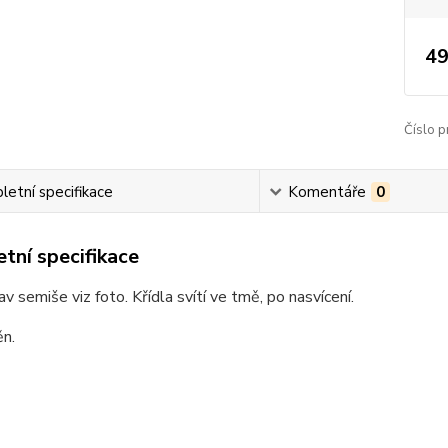
49
Číslo p
etní specifikace
Komentáře
0
tní specifikace
av semiše viz foto. Křídla svítí ve tmě, po nasvícení.
ěn.