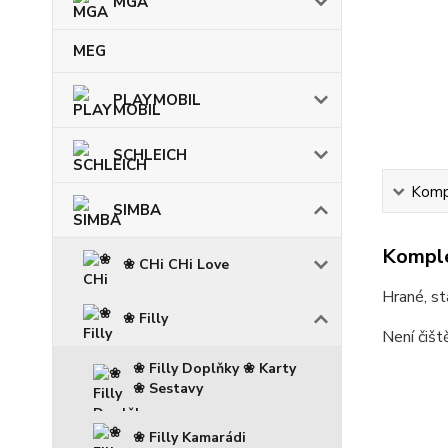
MGA
MEG
PLAYMOBIL
SCHLEICH
Kompl
SIMBA
Komple
❀ CHi CHi Love
Hrané, st
❀ Filly
Není čišt
❀ Filly Doplňky ❀ Karty
❀ Sestavy
❀ Filly Kamarádi