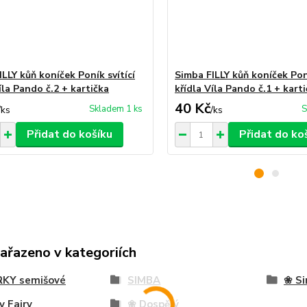
LLY kůň koníček Poník svítící
Simba FILLY kůň koníček Poní
íla Pando č.2 + kartička
křídla Víla Pando č.1 + kart
40 Kč
Skladem 1 ks
S
/
ks
/
ks
Přidat do košíku
Přidat do ko
zařazeno v kategoriích
RKY semišové
SIMBA
❀ Si
y Fairy
❀ Dospělý