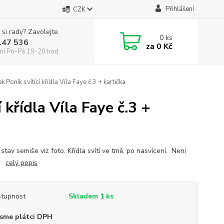
Přihlášení
CZK
 si rady? Zavolejte.
0
ks
147 536
za
0 Kč
ní Po-Pá 19-20 hod.
 Poník svítící křídla Víla Faye č.3 + kartička
 křídla Víla Faye č.3 +
stav semiše viz foto. Křídla svítí ve tmě, po nasvícení. Není
n.
celý popis
tupnost
Skladem 1 ks
sme plátci DPH