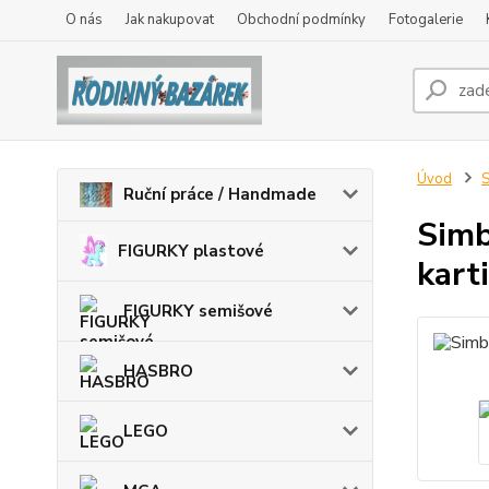
O nás
Jak nakupovat
Obchodní podmínky
Fotogalerie
Úvod
Ruční práce / Handmade
Simb
FIGURKY plastové
kart
FIGURKY semišové
HASBRO
LEGO