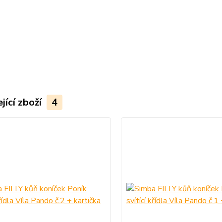
jící zboží
4