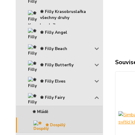
❀ Filly Krasobruslařka
všechny druhy
❀ Filly Angel
❀ Filly Beach
Souvise
❀ Filly Butterfly
❀ Filly Elves
❀ Filly Fairy
❀ Mládě
❀ Dospělý