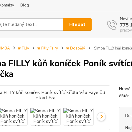
Kontakty
Blog
Nevíte
Hledat
775 
pracov
SIMBA
❀ Filly
❀ Filly Fairy
❀ Dospělý
Simba FILLY kůň koníček
a FILLY kůň koníček Poník svítící
ička
Hrané, 
čiště
Dos
Nej