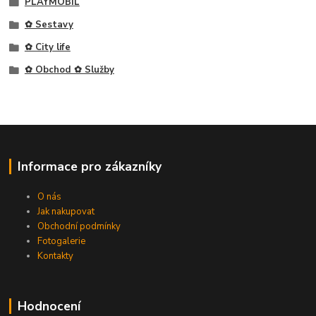
PLAYMOBIL
✿ Sestavy
✿ City life
✿ Obchod ✿ Služby
Informace pro zákazníky
O nás
Jak nakupovat
Obchodní podmínky
Fotogalerie
Kontakty
Hodnocení