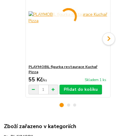
PLAYMOBIL figurka restaurace Kuchař
PLAYMOBIL f
Pizza
55 Kč
45 Kč
Skladem 1 ks
/
ks
/
ks
Přidat do košíku
Zboží zařazeno v kategoriích