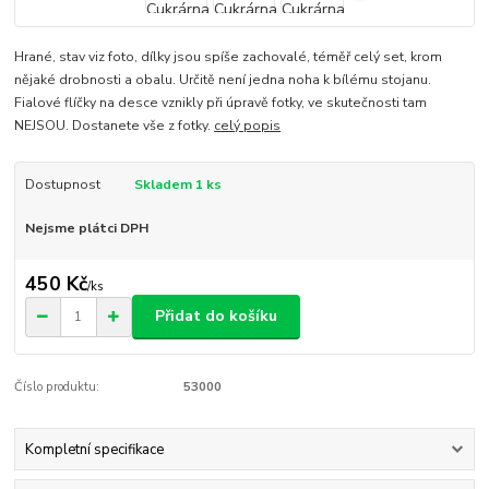
Hrané, stav viz foto, dílky jsou spíše zachovalé, téměř celý set, krom
nějaké drobnosti a obalu. Určitě není jedna noha k bílému stojanu.
Fialové flíčky na desce vznikly při úpravě fotky, ve skutečnosti tam
NEJSOU. Dostanete vše z fotky.
celý popis
Dostupnost
Skladem 1 ks
Nejsme plátci DPH
450 Kč
/
ks
Přidat do košíku
Číslo produktu:
53000
Kompletní specifikace