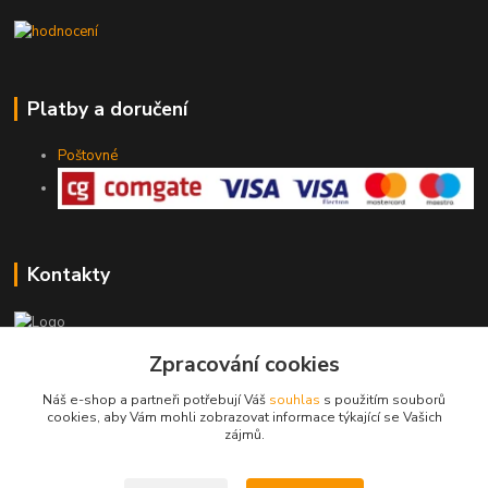
Platby a doručení
Poštovné
Kontakty
775 147 536
Zpracování cookies
pracovní Po-Pá 19-20 hod.
Náš e-shop a partneři potřebují Váš
souhlas
s použitím souborů
cookies, aby Vám mohli zobrazovat informace týkající se Vašich
rodinny.bazarek@seznam.cz
zájmů.