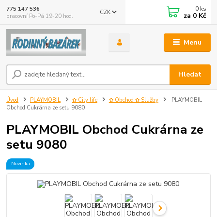
0
ks
775 147 536
CZK
za
0 Kč
pracovní Po-Pá 19-20 hod.
Menu
Hledat
Úvod
PLAYMOBIL
✿ City life
✿ Obchod ✿ Služby
PLAYMOBIL
Obchod Cukrárna ze setu 9080
PLAYMOBIL Obchod Cukrárna ze
setu 9080
Novinka