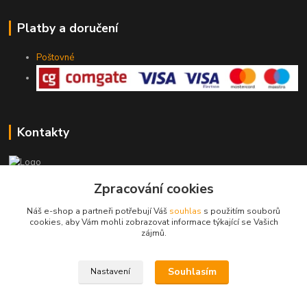
Platby a doručení
Poštovné
Kontakty
775 147 536
Zpracování cookies
pracovní Po-Pá 19-20 hod.
Náš e-shop a partneři potřebují Váš
souhlas
s použitím souborů
cookies, aby Vám mohli zobrazovat informace týkající se Vašich
rodinny.bazarek@seznam.cz
zájmů.
Souhlasím
Nastavení