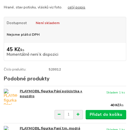
Hrané, stav potisku, vlásků viz foto.
celý popis
Dostupnost
Není skladem
Nejsme plátci DPH
45 Kč
/
ks
Momentálně není k dispozici
Číslo produktu:
520012
Podobné produkty
PLAYMOBIL figurka Pání policistka +
Skladem 1 ks
pouzdro
40 Kč
/
ks
Přidat do košíku
PLAYMOBIL figurka Paní tm. modrá
Skladem 1 ks