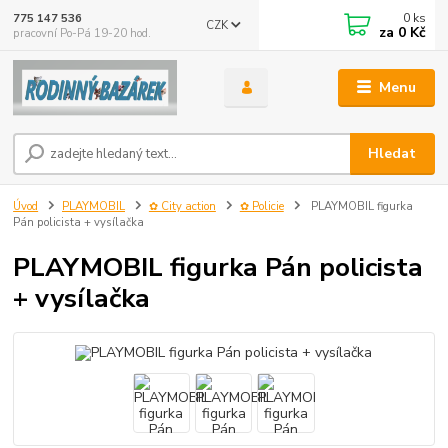
0
ks
775 147 536
CZK
za
0 Kč
pracovní Po-Pá 19-20 hod.
Menu
Hledat
Úvod
PLAYMOBIL
✿ City action
✿ Policie
PLAYMOBIL figurka
Pán policista + vysílačka
PLAYMOBIL figurka Pán policista
+ vysílačka