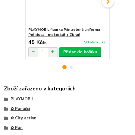
PLAYMOBIL figurka Pán zelená uniforma
PLAYMOBIL fi
Policista - motorkář + Zbraň
Zásahová Je
45 Kč
35 Kč
Skladem 1 ks
/
ks
/
ks
Přidat do košíku
Zboží zařazeno v kategoriích
PLAYMOBIL
✿ Panáčci
✿ City action
✿ Pán