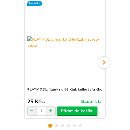
Novinka
Novinka
PLAYMOBIL figurka dítě Kluk kalhoty tričko
PLAYMOBIL fi
25 Kč
25 Kč
Skladem 1 ks
/
ks
/
ks
Přidat do košíku