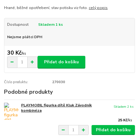
Hrané, běžné opotřebení, stav potisku viz foto.
celý popis
Dostupnost
Skladem 1 ks
Nejsme plátci DPH
30 Kč
/
ks
Přidat do košíku
Číslo produktu:
270030
Podobné produkty
PLAYMOBIL figurka dítě Kluk Závodník
Skladem 2 ks
kombinéza
25 Kč
/
ks
Přidat do košíku