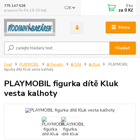
0
ks
775 147 536
CZK
za
0 Kč
pracovní Po-Pá 19-20 hod.
Menu
Hledat
Úvod
PLAYMOBIL
✿ Panáčci
✿ Dítě
✿ Kluk
PLAYMOBIL
figurka dítě Kluk vesta kalhoty
PLAYMOBIL figurka dítě Kluk
vesta kalhoty