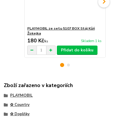
PLAYMOBIL ze setu 5107 BOX Stáj Kůń
PLAYMOBIL 
Žokejka
180 Kč
115 Kč
Skladem 1 ks
/
ks
/
ks
Přidat do košíku
Zboží zařazeno v kategoriích
PLAYMOBIL
✿ Country
✿ Doplňky