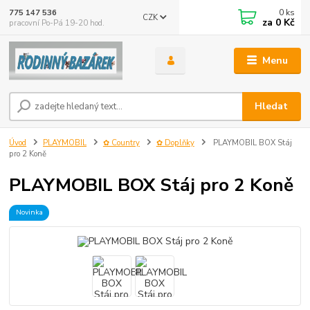
0
ks
775 147 536
CZK
za
0 Kč
pracovní Po-Pá 19-20 hod.
Menu
Hledat
Úvod
PLAYMOBIL
✿ Country
✿ Doplňky
PLAYMOBIL BOX Stáj
pro 2 Koně
PLAYMOBIL BOX Stáj pro 2 Koně
Novinka