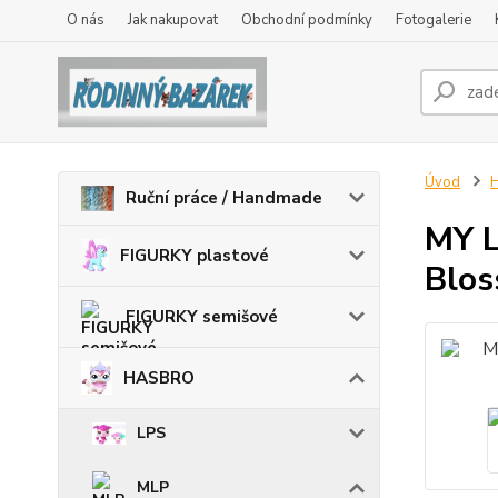
O nás
Jak nakupovat
Obchodní podmínky
Fotogalerie
Úvod
Ruční práce / Handmade
MY L
FIGURKY plastové
Blo
FIGURKY semišové
HASBRO
LPS
MLP