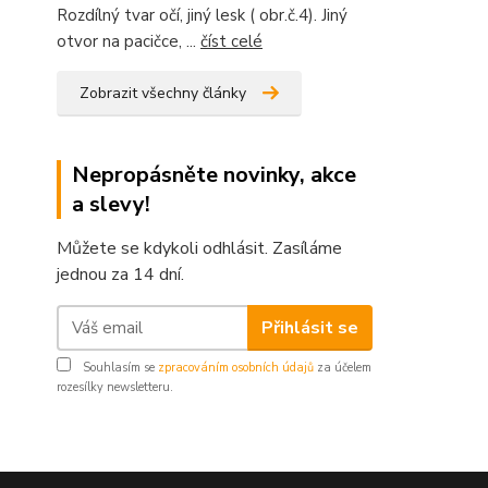
Rozdílný tvar očí, jiný lesk ( obr.č.4). Jiný
otvor na pacičce, ...
číst celé
Zobrazit všechny články
Nepropásněte novinky, akce
a slevy!
Můžete se kdykoli odhlásit. Zasíláme
jednou za 14 dní.
Přihlásit se
Souhlasím se
zpracováním osobních údajů
za účelem
rozesílky newsletteru.