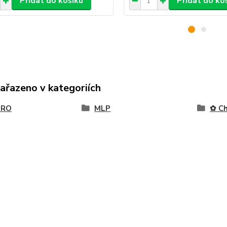
Přidat do košíku
Přidat do ko
zařazeno v kategoriích
BRO
MLP
✿ Ch