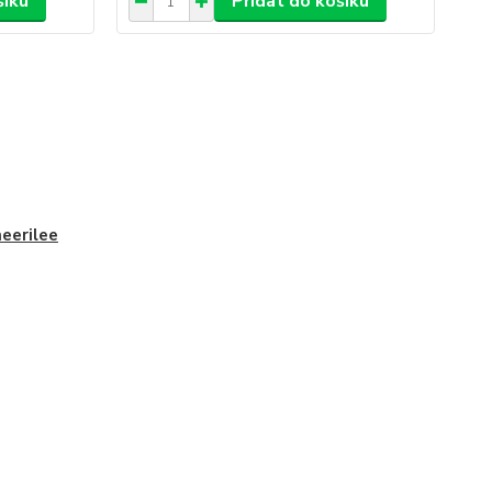
šíku
Přidat do košíku
eerilee