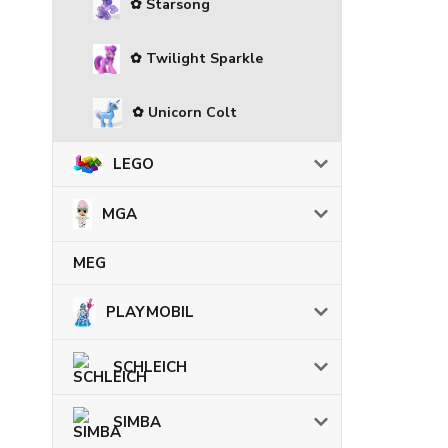
✿ Starsong
✿ Twilight Sparkle
✿ Unicorn Colt
LEGO
MGA
MEG
PLAYMOBIL
SCHLEICH
SIMBA