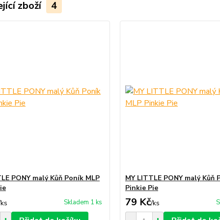
jící zboží
4
LE PONY malý Kůň Poník MLP
MY LITTLE PONY malý Kůň 
ie
Pinkie Pie
79 Kč
Skladem 1 ks
S
/
ks
/
ks