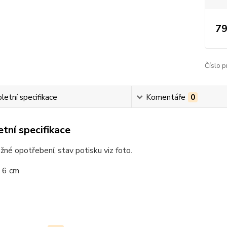
79
Číslo p
etní specifikace
Komentáře
0
tní specifikace
žné opotřebení, stav potisku viz foto.
a 6 cm