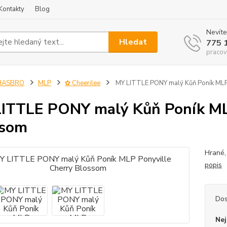
Kontakty
Blog
Nevíte
Hledat
775 
pracov
HASBRO
MLP
✿ Cheerilee
MY LITTLE PONY malý Kůň Poník MLP
ITTLE PONY malý Kůň Poník ML
ssom
Hrané,
popis
Dos
Nej