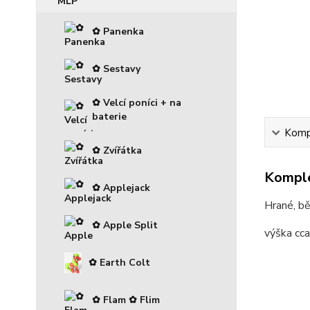
✿ Panenka
✿ Sestavy
✿ Velcí poníci + na
baterie
Kompl
✿ Zvířátka
Komple
✿ Applejack
Hrané, bě
✿ Apple Split
výška cc
✿ Earth Colt
✿ Flam ✿ Flim