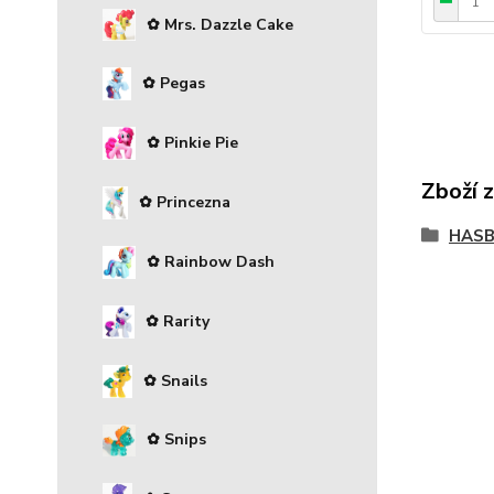
✿ Mrs. Dazzle Cake
✿ Pegas
✿ Pinkie Pie
Zboží 
✿ Princezna
HAS
✿ Rainbow Dash
✿ Rarity
✿ Snails
✿ Snips