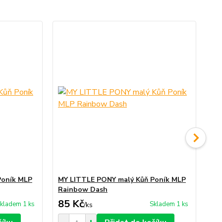
Poník MLP
MY LITTLE PONY malý Kůň Poník MLP
MY
Rainbow Dash
Ra
85 Kč
85
kladem 1 ks
Skladem 1 ks
/
ks