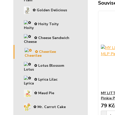
Souvise
✿ Golden Delicious
✿ Hoity Toity
✿ Cheese Sandwich
✿ Cheerilee
✿ Lotus Blossom
✿ Lyrica Lilac
MY LITT
✿ Maud Pie
Pinkie P
79 Kč
✿ Mr. Carrot Cake