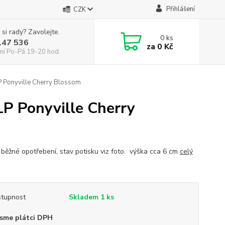
Přihlášení
CZK
 si rady? Zavolejte.
0
ks
147 536
za
0 Kč
ní Po-Pá 19-20 hod.
 Ponyville Cherry Blossom
P Ponyville Cherry
 běžné opotřebení, stav potisku viz foto. výška cca 6 cm
celý
tupnost
Skladem 1 ks
sme plátci DPH