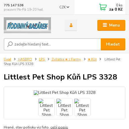
0
ks
775 147 536
CZK
za
0 Kč
pracovní Po-Pá 19-20 hod.
Menu
Hledat
Úvod
HASBRO
LPS
Zvířátka ❀ z Farmy
❀ Kůň
Littlest Pet
Shop Kůň LPS 3328
Littlest Pet Shop Kůň LPS 3328
Hrané, stav potisku viz foto.
celý popis