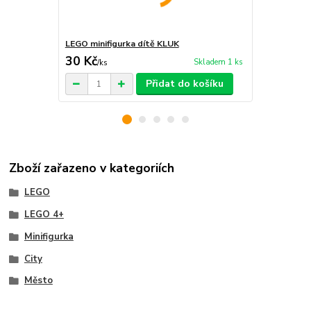
LEGO minifigurka dítě KLUK
LEGO minifi
30 Kč
30 Kč
Skladem 1 ks
/
ks
/
ks
Přidat do košíku
Zboží zařazeno v kategoriích
LEGO
LEGO 4+
Minifigurka
City
Město