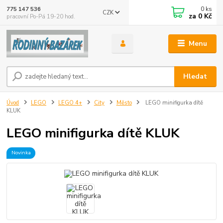
0
ks
775 147 536
CZK
za
0 Kč
pracovní Po-Pá 19-20 hod.
Menu
Hledat
Úvod
LEGO
LEGO 4+
City
Město
LEGO minifigurka dítě
KLUK
LEGO minifigurka dítě KLUK
Novinka