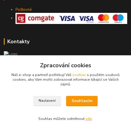
Poštovné
Kontakty
Zpracování cookies
775 147 536
pracovní Po-Pá 19-20 hod.
Náš e-shop a partneři potřebují Váš
souhlas
s použitím souborů
cookies, aby Vám mohli zobrazovat informace týkající se Vašich
rodinny.bazarek@seznam.cz
zájmů.
Souhlasím
Nastavení
Souhlas můžete odmítnout
zde
.
Vytvořeno na
Eshop-rychle.cz