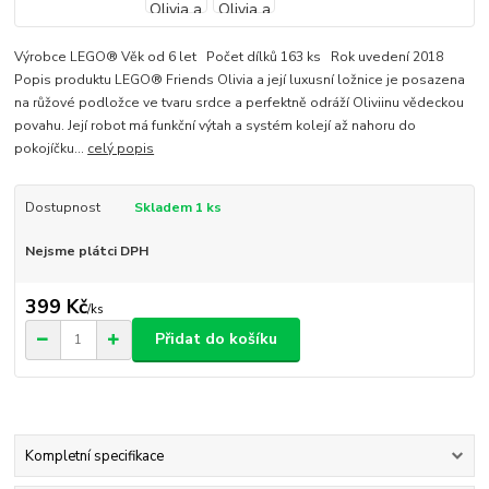
Výrobce LEGO® Věk od 6 let Počet dílků 163 ks Rok uvedení 2018
Popis produktu LEGO® Friends Olivia a její luxusní ložnice je posazena
na růžové podložce ve tvaru srdce a perfektně odráží Oliviinu vědeckou
povahu. Její robot má funkční výtah a systém kolejí až nahoru do
pokojíčku...
celý popis
Dostupnost
Skladem 1 ks
Nejsme plátci DPH
399 Kč
/
ks
Přidat do košíku
Kompletní specifikace