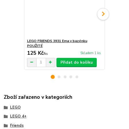
LEGO FRIENDS 3931 Ema v bazénku
LEGO FRIENDS
POUŽITÉ
POUŽITÉ
125 Kč
250 Kč
Skladem 1 ks
/
ks
/
ks
Přidat do košíku
Zboží zařazeno v kategoriích
LEGO
LEGO 4+
Friends