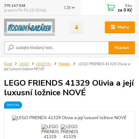
0
ks
775 147 536
CZK
za
0 Kč
pracovní Po-Pá 19-20 hod.
Menu
Hledat
Úvod
LEGO
LEGO 4+
Friends
LEGO FRIENDS 41329 Olivia a
její luxusní ložnice NOVÉ
LEGO FRIENDS 41329 Olivia a její
luxusní ložnice NOVÉ
Novinka