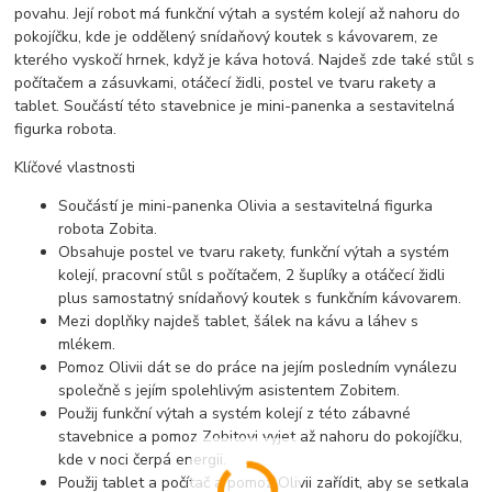
povahu. Její robot má funkční výtah a systém kolejí až nahoru do
pokojíčku, kde je oddělený snídaňový koutek s kávovarem, ze
kterého vyskočí hrnek, když je káva hotová. Najdeš zde také stůl s
počítačem a zásuvkami, otáčecí židli, postel ve tvaru rakety a
tablet. Součástí této stavebnice je mini-panenka a sestavitelná
figurka robota.
Klíčové vlastnosti
Součástí je mini-panenka Olivia a sestavitelná figurka
robota Zobita.
Obsahuje postel ve tvaru rakety, funkční výtah a systém
kolejí, pracovní stůl s počítačem, 2 šuplíky a otáčecí židli
plus samostatný snídaňový koutek s funkčním kávovarem.
Mezi doplňky najdeš tablet, šálek na kávu a láhev s
mlékem.
Pomoz Olivii dát se do práce na jejím posledním vynálezu
společně s jejím spolehlivým asistentem Zobitem.
Použij funkční výtah a systém kolejí z této zábavné
stavebnice a pomoz Zobitovi vyjet až nahoru do pokojíčku,
kde v noci čerpá energii.
Použij tablet a počítač a pomoz Olivii zařídit, aby se setkala