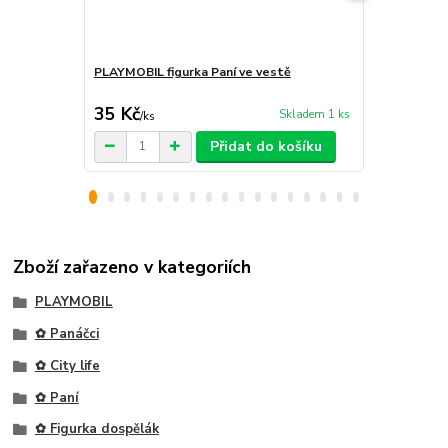
PLAYMOBIL figurka Paní ve vestě
PLAYMOBIL f
35 Kč
30 Kč
Skladem 1 ks
/
ks
/
ks
Přidat do košíku
Zboží zařazeno v kategoriích
PLAYMOBIL
✿ Panáčci
✿ City life
✿ Paní
✿ Figurka dospělák