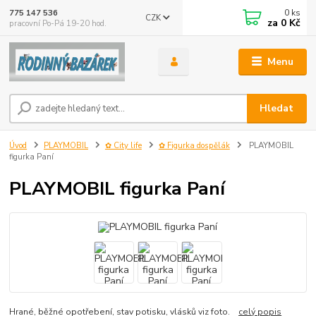
0
ks
775 147 536
CZK
za
0 Kč
pracovní Po-Pá 19-20 hod.
Menu
Hledat
Úvod
PLAYMOBIL
✿ City life
✿ Figurka dospělák
PLAYMOBIL
figurka Paní
PLAYMOBIL figurka Paní
Hrané, běžné opotřebení, stav potisku, vlásků viz foto.
celý popis