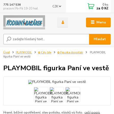
0
ks
775 147 536
CZK
za
0 Kč
pracovní Po-Pá 19-20 hod.
Menu
Hledat
Úvod
PLAYMOBIL
✿ City life
✿ Figurka dospělák
PLAYMOBIL
figurka Paní ve vestě
PLAYMOBIL figurka Paní ve vestě
Hrané, běžné opotřebení, stav potisku, vlásků viz foto.
celý popis