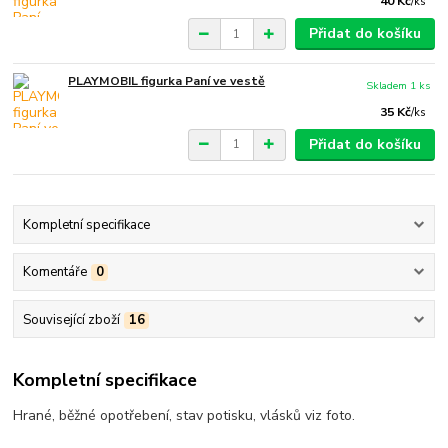
40 Kč
/
ks
Přidat do košíku
PLAYMOBIL figurka Paní ve vestě
Skladem 1 ks
35 Kč
/
ks
Přidat do košíku
Kompletní specifikace
Komentáře
0
Související zboží
16
Kompletní specifikace
Hrané, běžné opotřebení, stav potisku, vlásků viz foto.