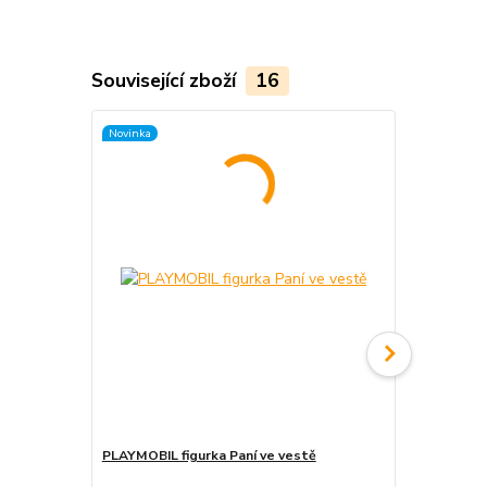
Související zboží
16
Novinka
Novinka
PLAYMOBIL figurka Paní ve vestě
PLAYMOBIL f