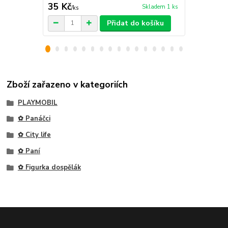
35 Kč
35 Kč
Skladem 1 ks
/
ks
/
ks
Přidat do košíku
Zboží zařazeno v kategoriích
PLAYMOBIL
✿ Panáčci
✿ City life
✿ Paní
✿ Figurka dospělák