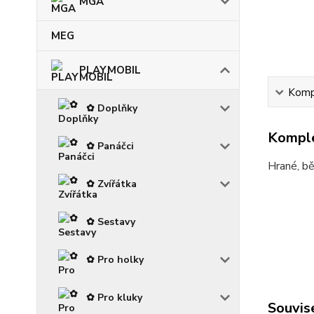
MGA
MEG
PLAYMOBIL
Kompl
✿ Doplňky
Komple
✿ Panáčci
Hrané, bě
✿ Zvířátka
✿ Sestavy
✿ Pro holky
✿ Pro kluky
Souvise