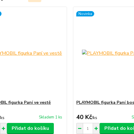
Novinka
IL figurka Paní ve vestě
PLAYMOBIL figurka Paní bo
40 Kč
Skladem 1 ks
S
/
ks
/
ks
Přidat do košíku
Přidat do ko