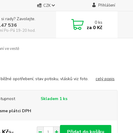
Přihlášení
CZK
 si rady? Zavolejte.
0
ks
147 536
za
0 Kč
ní Po-Pá 19-20 hod.
ní ve vestě
 běžné opotřebení, stav potisku, vlásků viz foto.
celý popis
tupnost
Skladem 1 ks
sme plátci DPH
 Kč
Přidat do košíku
/
ks