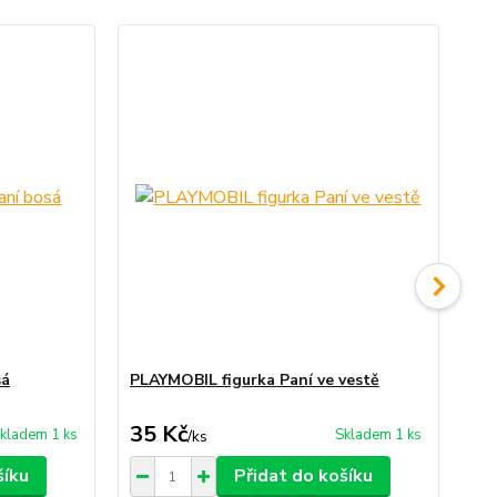
No
sá
PLAYMOBIL figurka Paní ve vestě
PL
35 Kč
39
kladem 1 ks
Skladem 1 ks
/
ks
šíku
Přidat do košíku