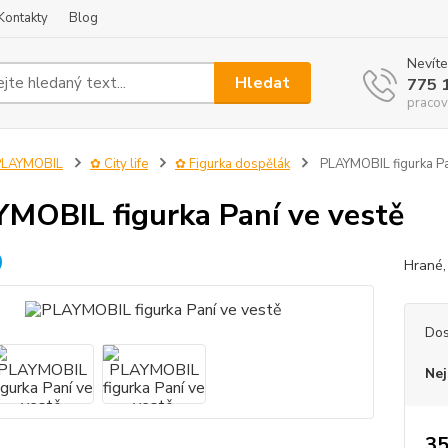
Kontakty
Blog
Nevíte
Hledat
775 
pracov
PLAYMOBIL
✿ City life
✿ Figurka dospělák
PLAYMOBIL figurka Pa
MOBIL figurka Paní ve vestě
Hrané,
Dos
Nej
35