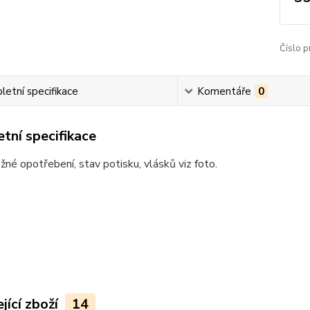
Číslo p
etní specifikace
Komentáře
0
tní specifikace
žné opotřebení, stav potisku, vlásků viz foto.
jící zboží
14