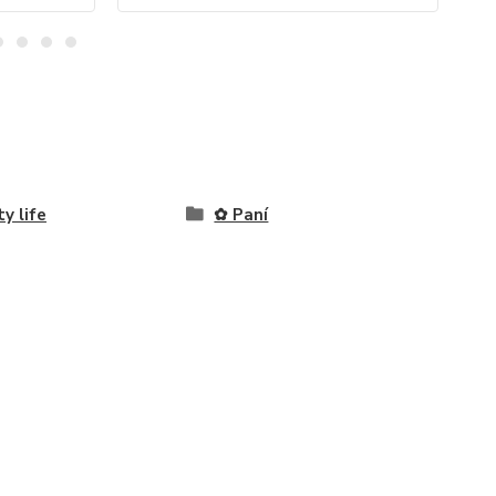
ty life
✿ Paní