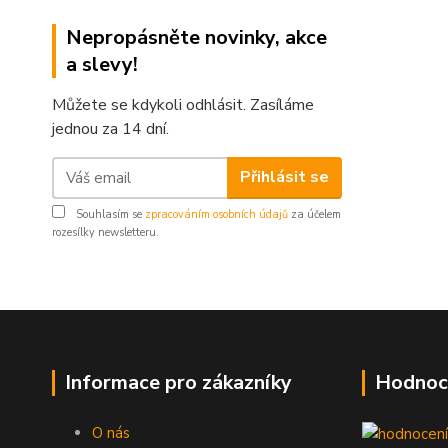
Nepropásněte novinky, akce
a slevy!
Můžete se kdykoli odhlásit. Zasíláme
jednou za 14 dní.
Přihlásit se
Souhlasím se
zpracováním osobních údajů
za účelem
rozesílky newsletteru.
Informace pro zákazníky
Hodnoc
O nás