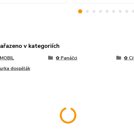
zařazeno v kategoriích
MOBIL
✿ Panáčci
✿ Ci
urka dospělák