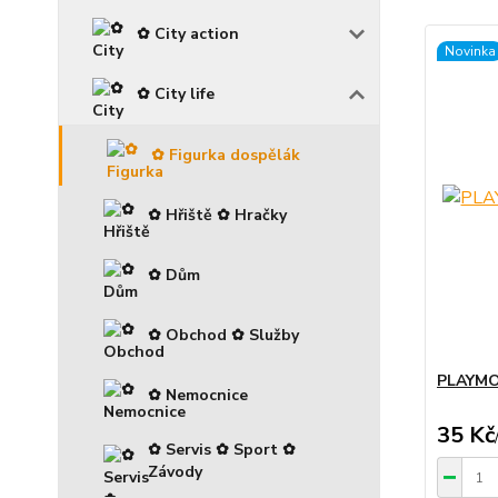
✿ City action
Novinka
✿ City life
✿ Figurka dospělák
✿ Hřiště ✿ Hračky
✿ Dům
✿ Obchod ✿ Služby
PLAYMOB
✿ Nemocnice
35 Kč
✿ Servis ✿ Sport ✿
Závody