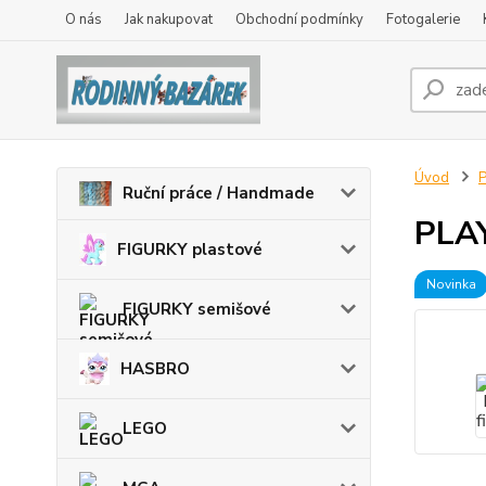
O nás
Jak nakupovat
Obchodní podmínky
Fotogalerie
Úvod
Ruční práce / Handmade
PLAY
FIGURKY plastové
Novinka
FIGURKY semišové
HASBRO
LEGO