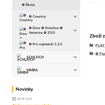
✿ Škola
✿ Country
✿ Dino ✿ Divočina ✿
Veterina ✿ ZOO
Zboží 
✿ Pro nejmenší 1.2.3.
PLAY
✿ Fig
SCHLEICH
SIMBA
Novinky
06.05.2024