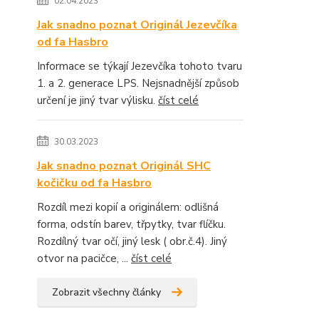
02.04.2023
Jak snadno poznat Originál Jezevčíka
od fa Hasbro
Informace se týkají Jezevčíka tohoto tvaru
1. a 2. generace LPS. Nejsnadnější způsob
určení je jiný tvar výlisku.
číst celé
30.03.2023
Jak snadno poznat Originál SHC
kočičku od fa Hasbro
Rozdíl mezi kopií a originálem: odlišná
forma, odstín barev, třpytky, tvar flíčku.
Rozdílný tvar očí, jiný lesk ( obr.č.4). Jiný
otvor na pacičce, ...
číst celé
Zobrazit všechny články