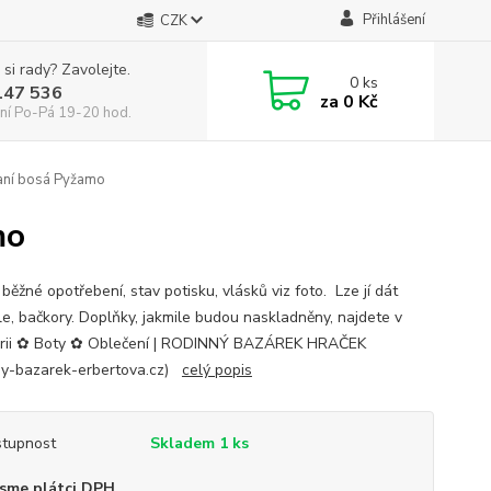
Přihlášení
CZK
 si rady? Zavolejte.
0
ks
147 536
za
0 Kč
ní Po-Pá 19-20 hod.
aní bosá Pyžamo
mo
běžné opotřebení, stav potisku, vlásků viz foto. Lze jí dát
le, bačkory. Doplňky, jakmile budou naskladněny, najdete v
rii ✿ Boty ✿ Oblečení | RODINNÝ BAZÁREK HRAČEK
ny-bazarek-erbertova.cz)
celý popis
tupnost
Skladem 1 ks
sme plátci DPH