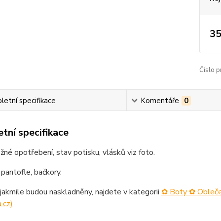
35
Číslo p
etní specifikace
Komentáře
0
tní specifikace
žné opotřebení, stav potisku, vlásků viz foto.
 pantofle, bačkory.
jakmile budou naskladněny, najdete v kategorii
✿ Boty ✿ Obleč
.cz)