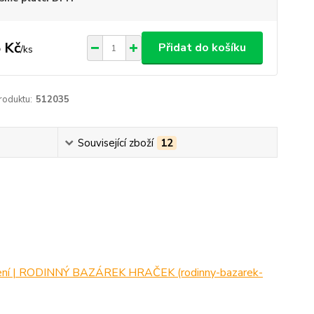
 Kč
Přidat do košíku
/
ks
roduktu:
512035
Související zboží
12
ení | RODINNÝ BAZÁREK HRAČEK (rodinny-bazarek-