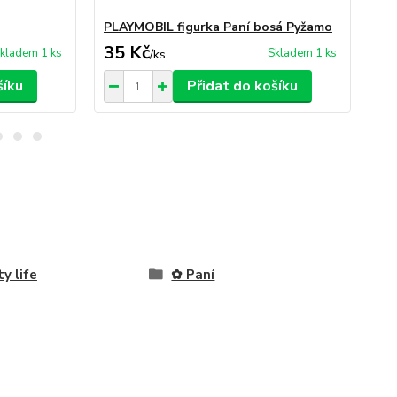
PLAYMOBIL figurka Paní bosá Pyžamo
PL
35 Kč
30
kladem 1 ks
Skladem 1 ks
/
ks
šíku
Přidat do košíku
ty life
✿ Paní