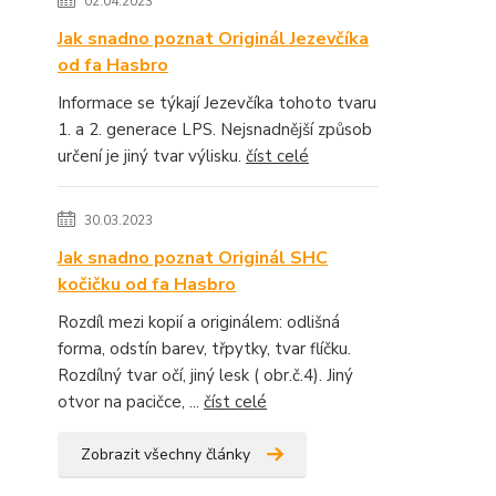
02.04.2023
Jak snadno poznat Originál Jezevčíka
od fa Hasbro
Informace se týkají Jezevčíka tohoto tvaru
1. a 2. generace LPS. Nejsnadnější způsob
určení je jiný tvar výlisku.
číst celé
30.03.2023
Jak snadno poznat Originál SHC
kočičku od fa Hasbro
Rozdíl mezi kopií a originálem: odlišná
forma, odstín barev, třpytky, tvar flíčku.
Rozdílný tvar očí, jiný lesk ( obr.č.4). Jiný
otvor na pacičce, ...
číst celé
Zobrazit všechny články