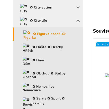
✿ City action
✿ City life
Souvise
✿ Figurka dospělák
Novinka
✿ Hřiště ✿ Hračky
✿ Dům
✿ Obchod ✿ Služby
✿ Nemocnice
✿ Servis ✿ Sport ✿
Závody