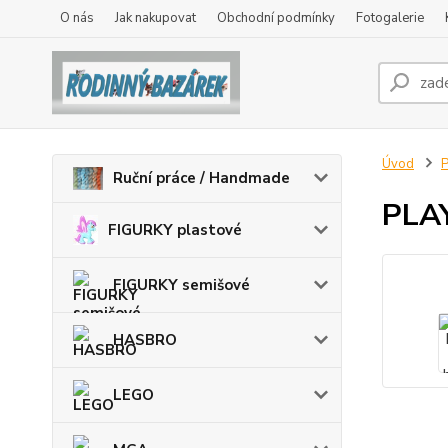
O nás
Jak nakupovat
Obchodní podmínky
Fotogalerie
Úvod
Ruční práce / Handmade
PLAY
FIGURKY plastové
FIGURKY semišové
HASBRO
LEGO