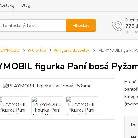
Kontakty
Blog
Nevíte
Hledat
775 
pracov
PLAYMOBIL
✿ City life
✿ Figurka dospělák
PLAYMOBIL figurka P
MOBIL figurka Paní bosá Pyža
Hrané, 
pantof
katego
(rodin
Dos
Nej