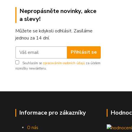
Nepropásněte novinky, akce
a slevy!
Můžete se kdykoli odhlásit. Zasíláme
jednou za 14 dní.
Přihlásit se
Souhlasím se
zpracováním osobních údajů
za účelem
rozesílky newsletteru.
Informace pro zákazníky
Hodnoc
O nás