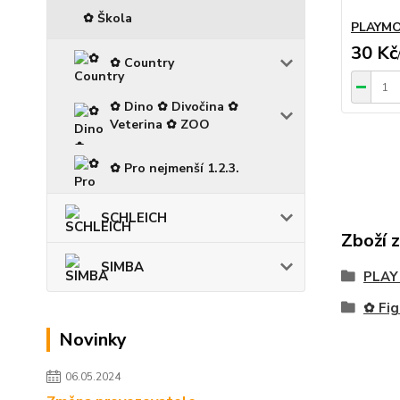
✿ Škola
PLAYMOB
30 Kč
✿ Country
✿ Dino ✿ Divočina ✿
Veterina ✿ ZOO
✿ Pro nejmenší 1.2.3.
SCHLEICH
Zboží 
SIMBA
PLAY
✿ Fig
Novinky
06.05.2024