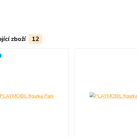
jící zboží
12