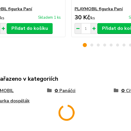
IL figurka Paní
PLAYMOBIL figurka Paní
30 Kč
Skladem 1 ks
S
/
ks
/
ks
Přidat do košíku
Přidat do ko
zařazeno v kategoriích
MOBIL
✿ Panáčci
✿ Ci
urka dospělák