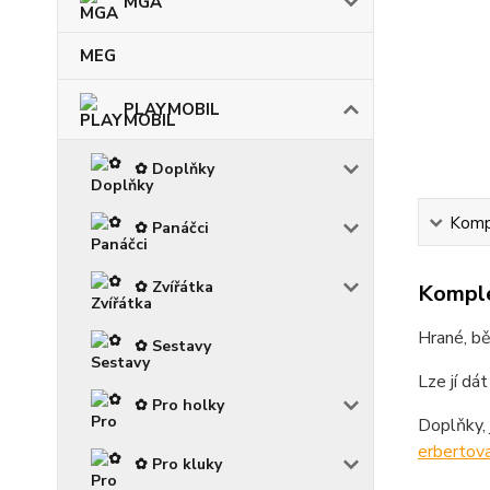
MGA
MEG
PLAYMOBIL
✿ Doplňky
Kompl
✿ Panáčci
✿ Zvířátka
Komple
Hrané, bě
✿ Sestavy
Lze jí dát
✿ Pro holky
Doplňky, 
erbertova
✿ Pro kluky