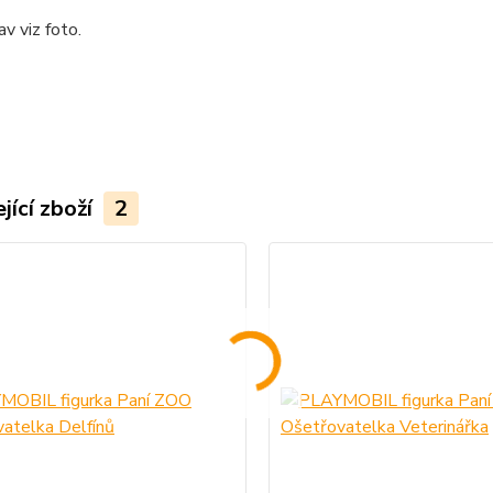
av viz foto.
jící zboží
2