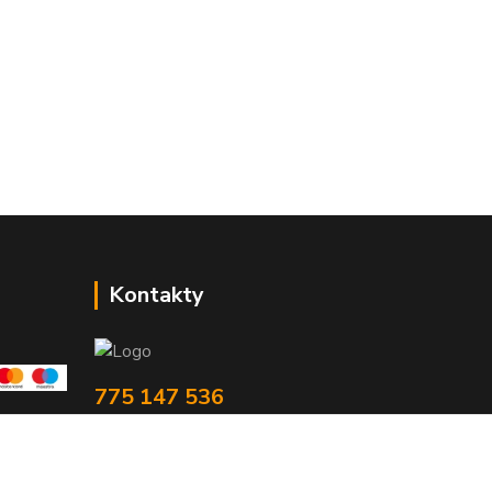
Kontakty
775 147 536
pracovní Po-Pá 19-20 hod.
rodinny.bazarek@seznam.cz