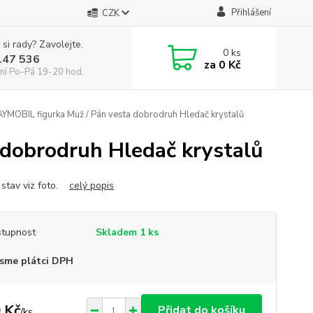
Přihlášení
CZK
 si rady? Zavolejte.
0
ks
147 536
za
0 Kč
ní Po-Pá 19-20 hod.
YMOBIL figurka Muž / Pán vesta dobrodruh Hledač krystalů
dobrodruh Hledač krystalů
 stav viz foto.
celý popis
tupnost
Skladem 1 ks
sme plátci DPH
 Kč
Přidat do košíku
/
ks