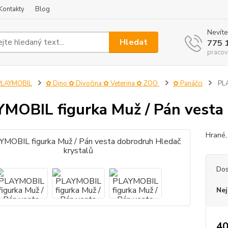
Kontakty
Blog
Nevíte
Hledat
775 
pracov
PLAYMOBIL
✿ Dino ✿ Divočina ✿ Veterina ✿ ZOO
✿ Panáčci
PLA
MOBIL figurka Muž / Pán vesta 
Hrané,
Dos
Nej
40