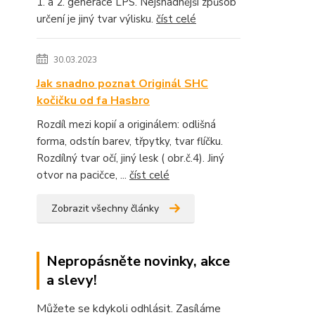
1. a 2. generace LPS. Nejsnadnější způsob
určení je jiný tvar výlisku.
číst celé
30.03.2023
Jak snadno poznat Originál SHC
kočičku od fa Hasbro
Rozdíl mezi kopií a originálem: odlišná
forma, odstín barev, třpytky, tvar flíčku.
Rozdílný tvar očí, jiný lesk ( obr.č.4). Jiný
otvor na pacičce, ...
číst celé
Zobrazit všechny články
Nepropásněte novinky, akce
a slevy!
Můžete se kdykoli odhlásit. Zasíláme