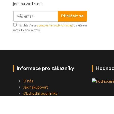
jednou za 14 dní.
Přihlásit se
Souhlasím se
zpracováním osobních údajů
za účelem
rozesílky newsletteru.
Informace pro zákazníky
Hodnoc
O nás
Jak nakupovat
Obchodní podmínky
Fotogalerie
Kontakty