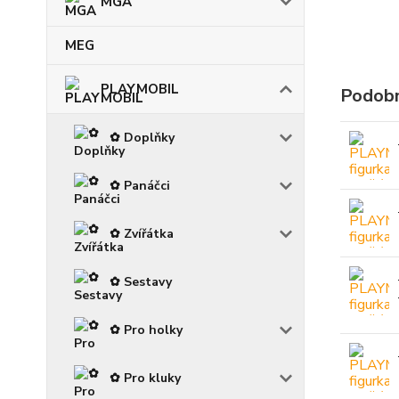
MGA
MEG
PLAYMOBIL
Podobn
✿ Doplňky
✿ Panáčci
✿ Zvířátka
✿ Sestavy
✿ Pro holky
✿ Pro kluky