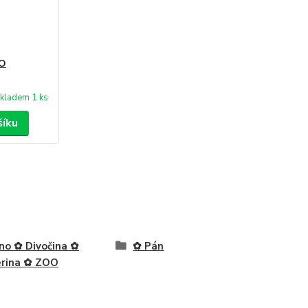
OO
kladem 1 ks
šíku
no ✿ Divočina ✿
✿ Pán
rina ✿ ZOO