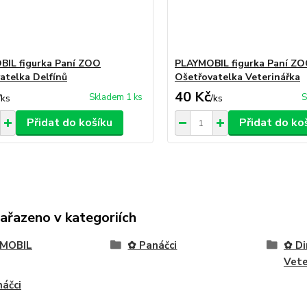
IL figurka Paní ZOO
PLAYMOBIL figurka Paní Z
atelka Delfínů
Ošetřovatelka Veterinářka
40 Kč
Skladem 1 ks
S
/
ks
/
ks
Přidat do košíku
Přidat do ko
zařazeno v kategoriích
MOBIL
✿ Panáčci
✿ Di
Vete
áčci