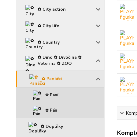
✿ City action
✿ City life
✿ Country
✿ Dino ✿ Divočina ✿
Veterina ✿ ZOO
✿ Panáčci
✿ Paní
✿ Pán
Kompl
✿ Doplňky
Komple