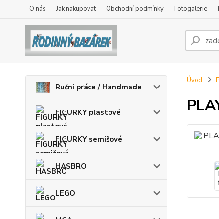
O nás
Jak nakupovat
Obchodní podmínky
Fotogalerie
Úvod
Ruční práce / Handmade
PLAY
FIGURKY plastové
FIGURKY semišové
HASBRO
LEGO